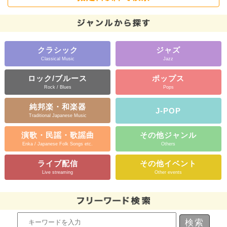
クラシック
ジャズ
Classical Music
Jazz
ロック/ブルース
ポップス
Rock / Blues
Pops
純邦楽・和楽器
J-POP
Traditional Japanese Music
演歌・民謡・歌謡曲
その他ジャンル
Enka / Japanese Folk Songs etc.
Others
ライブ配信
その他イベント
Live streaming
Other events