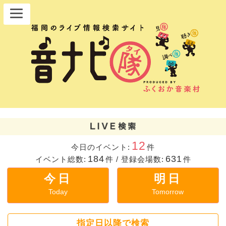
12
今日のイベント:
件
184
631
イベント総数:
件
/
登録会場数:
件
今日
明日
Today
Tomorrow
指定日以降で検索