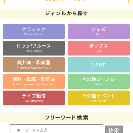
クラシック
ジャズ
Classical Music
Jazz
ロック/ブルース
ポップス
Rock / Blues
Pops
純邦楽・和楽器
J-POP
Traditional Japanese Music
演歌・民謡・歌謡曲
その他ジャンル
Enka / Japanese Folk Songs etc.
Others
ライブ配信
その他イベント
Live streaming
Other events