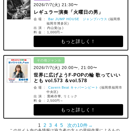
2026/7/7(火) 21:30〜
レギュラー演奏「火曜日の男」
会 場 :
Bar JUMP HOUSE ジャンプハウス
(福岡県
福岡市博多区)
出 演 : 内山覚(g.)
料 金 : 1,000円～
もっと詳しく！
その他ジャンル
2026/7/7(火) 20:00〜, 21:00〜
世界に広げようF-POPの輪 歌っていい
とも vol.573 ＆vol.578
会 場 :
Cavern Beat キャバーンビート
(福岡県福岡市
中央区)
出 演 : 寛崎存華, リミック
料 金 : 2,500円～
もっと詳しく！
1
2
3
4
5
次の10件→
このサイト内の各情報は協力者の方々の登録作業によるもの