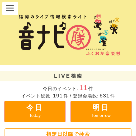
11
今日のイベント:
件
191
631
イベント総数:
件
/
登録会場数:
件
今日
明日
Today
Tomorrow
指定日以降で検索