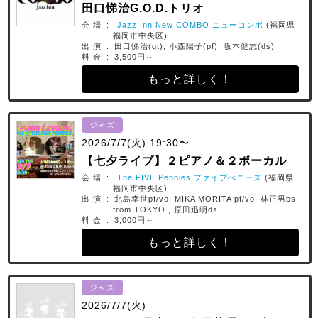
田口悌治G.O.D.トリオ
会 場 :
Jazz Inn New COMBO ニューコンボ
(福岡県
福岡市中央区)
出 演 : 田口悌治(gt), 小森陽子(pf), 坂本健志(ds)
料 金 : 3,500円～
もっと詳しく！
ジャズ
2026/7/7(火) 19:30〜
【七夕ライブ】２ピアノ＆２ボーカル
会 場 :
The FIVE Pennies ファイブぺニーズ
(福岡県
福岡市中央区)
出 演 : 北島幸世pf/vo, MIKA MORITA pf/vo, 林正男bs
from TOKYO , 原田迅明ds
料 金 : 3,000円～
もっと詳しく！
ジャズ
2026/7/7(火)