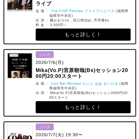
ライブ
会 場 :
The FIVE Pennies ファイブぺニーズ
(福岡県
福岡市中央区)
出 演 : 轟かおりvo , 田口悌治gt, 丹羽肇bs
料 金 : 3,500円～
もっと詳しく！
ジャズ
2026/7/6(月)
Mika(Vo.P)宮原朝哉(Bs)セッション20
00円20:00スタート
会 場 :
Live Bar Michael らいぶ ばあ まいける
(福岡
県福岡市中央区)
出 演 : Mika(Vo.P)宮原朝哉(Bs)セッション2000円20:
00スタート
もっと詳しく！
ジャズ
2026/7/7(火) 19:30〜