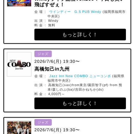
飛ばすぜぇ！
会 場 :
ウインディー G.S PUB Windy
(福岡県福岡市
中央区)
出 演 : Windy
料 金 : 無料
もっと詳しく！
ジャズ
2026/7/6(月) 19:30〜
高橋知己in九州
会 場 :
Jazz Inn New COMBO ニューコンボ
(福岡県
福岡市中央区)
出 演 : 高橋知己(sax)from東京/園田智子(pf) from 熊
本/森しのぶ(ba)/吉田かねちか(ds)
料 金 : 4,000円～
もっと詳しく！
ジャズ
2026/7/6(月) 19:30〜