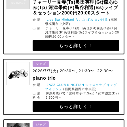
チャーリー見寺(Ts)奥田英理(Gt)森あゆ
み(Tp) 河津果鈴(P)民谷利通(Bs)ライブ
＆セッション2000円20:00スタート
会 場 :
Live Bar Michael らいぶ ばあ まいける
(福岡
県福岡市中央区)
出 演 : チャーリー見寺(Ts)奥田英理(Gt)森あゆみ(Tp)
河津果鈴(P)民谷利通(Bs)ライブ＆セッション20
00円20:00スタート
もっと詳しく！
ジャズ
2026/7/7(火) 20:30〜, 21:30〜, 22:30〜
piano trio
会 場 :
JAZZ CLUB KINGFISH ジャズクラブ キング
フィッシュ
(福岡県福岡市中央区)
出 演 : 柳原知恵(Pf) / 宮崎華子(T.Sax) / 武本強志(Ds)
料 金 : 2,500円～
もっと詳しく！
ジャズ