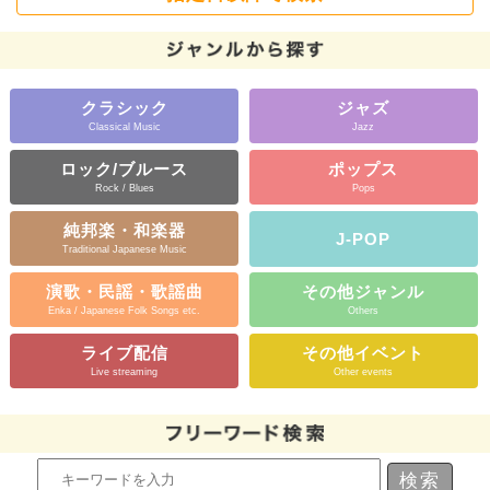
クラシック
ジャズ
Classical Music
Jazz
ロック/ブルース
ポップス
Rock / Blues
Pops
純邦楽・和楽器
J-POP
Traditional Japanese Music
演歌・民謡・歌謡曲
その他ジャンル
Enka / Japanese Folk Songs etc.
Others
ライブ配信
その他イベント
Live streaming
Other events