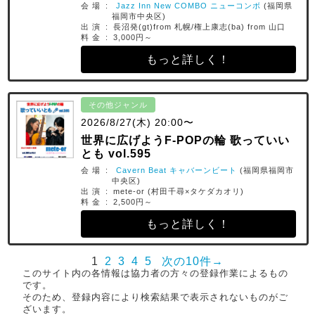
会 場 :
Jazz Inn New COMBO ニューコンボ
(福岡県
福岡市中央区)
出 演 : 長沼発(gt)from 札幌/権上康志(ba) from 山口
料 金 : 3,000円～
もっと詳しく！
その他ジャンル
2026/8/27(木) 20:00〜
世界に広げようF-POPの輪 歌っていい
とも vol.595
会 場 :
Cavern Beat キャバーンビート
(福岡県福岡市
中央区)
出 演 : mete-or (村田千尋×タケダカオリ)
料 金 : 2,500円～
もっと詳しく！
1
2
3
4
5
次の10件→
このサイト内の各情報は協力者の方々の登録作業によるもの
です。
そのため、登録内容により検索結果で表示されないものがご
ざいます。