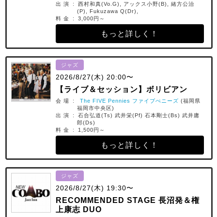
出 演 : 西村和真(Vo.G), アックス小野(B), 緒方公治
(P), Fukuzawa Q(Dr),
料 金 : 3,000円～
もっと詳しく！
ジャズ
2026/8/27(木) 20:00〜
【ライブ＆セッション】ボリビアン
会 場 :
The FIVE Pennies ファイブぺニーズ
(福岡県
福岡市中央区)
出 演 : 石合弘道(Ts) 武井栄(Pf) 石本剛士(Bs) 武井庸
郎(Ds)
料 金 : 1,500円～
もっと詳しく！
ジャズ
2026/8/27(木) 19:30〜
RECOMMENDED STAGE 長沼発＆権
上康志 DUO