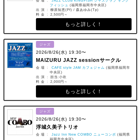
会 場 :
JAZZ CLUB KINGFISH ジャズクラブ キング
フィッシュ
(福岡県福岡市中央区)
出 演 : 柳原知恵(Pf) / 森あゆみ(Tp)
料 金 : 2,500円～
もっと詳しく！
ジャズ
2026/8/26(水) 19:30〜
MAIZURU JAZZ sessionサークル
会 場 :
CAFE style JAM カフェジャム
(福岡県福岡市
中央区)
出 演 : 担当:小吹
料 金 : 2,000円～
もっと詳しく！
ジャズ
2026/8/26(水) 19:30〜
浮城久美子トリオ
会 場 :
Jazz Inn New COMBO ニューコンボ
(福岡県
福岡市中央区)