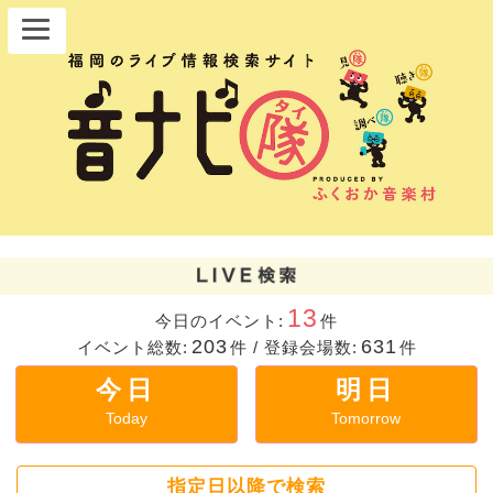
13
今日のイベント:
件
203
631
イベント総数:
件
/
登録会場数:
件
今日
明日
Today
Tomorrow
指定日以降で検索