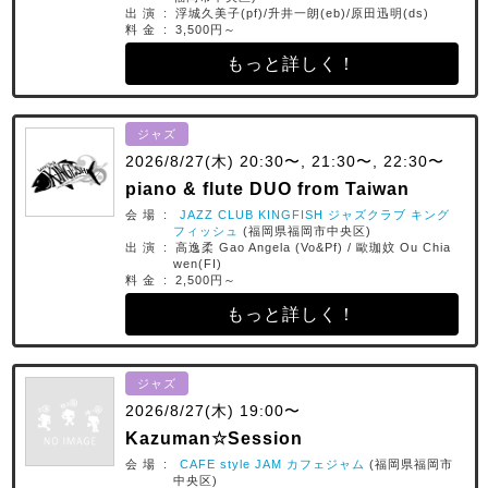
出 演 : 浮城久美子(pf)/升井一朗(eb)/原田迅明(ds)
料 金 : 3,500円～
もっと詳しく！
ジャズ
2026/8/27(木) 20:30〜, 21:30〜, 22:30〜
piano & flute DUO from Taiwan
会 場 :
JAZZ CLUB KINGFISH ジャズクラブ キング
フィッシュ
(福岡県福岡市中央区)
出 演 : 高逸柔 Gao Angela (Vo&Pf) / 歐珈妏 Ou Chia
wen(FI)
料 金 : 2,500円～
もっと詳しく！
ジャズ
2026/8/27(木) 19:00〜
Kazuman☆Session
会 場 :
CAFE style JAM カフェジャム
(福岡県福岡市
中央区)