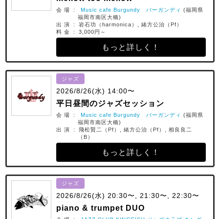
会 場 :
Music cafe Burgundy バーガンディ
(福岡県
福岡市南区大橋)
出 演 : 岩石功（harmonica）, 緒方公治（Pf）
料 金 : 3,000円～
もっと詳しく！
ジャズ
2026/8/26(水) 14:00〜
平日昼間のジャズセッション
会 場 :
Music cafe Burgundy バーガンディ
(福岡県
福岡市南区大橋)
出 演 : 飛松賢二（Pf）, 緒方公治（Pf）, 相良良二
（B）
もっと詳しく！
ジャズ
2026/8/26(水) 20:30〜, 21:30〜, 22:30〜
piano & trumpet DUO