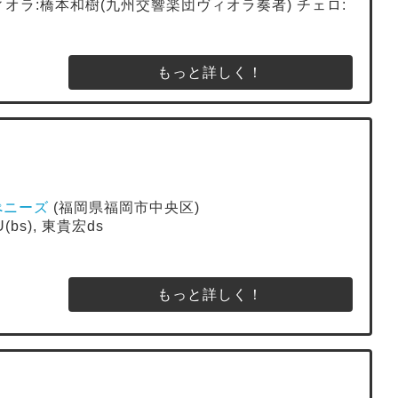
ィオラ:橋本和樹(九州交響楽団ヴィオラ奏者) チェロ:
もっと詳しく！
ブぺニーズ
(福岡県福岡市中央区)
(bs), 東貴宏ds
もっと詳しく！