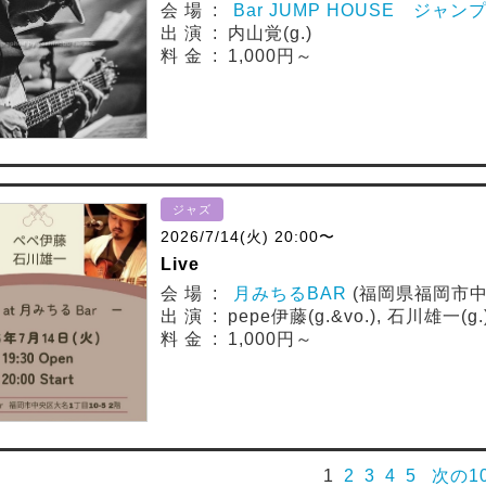
会 場 :
Bar JUMP HOUSE ジャン
出 演 : 内山覚(g.)
料 金 : 1,000円～
ジャズ
2026/7/14(火) 20:00〜
Live
会 場 :
月みちるBAR
(福岡県福岡市中
出 演 : pepe伊藤(g.&vo.), 石川雄一(g.
料 金 : 1,000円～
1
2
3
4
5
次の1