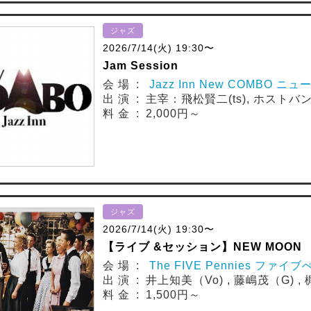
ジャズ
2026/7/14(火) 19:30〜
Jam Session
会 場 :
Jazz Inn New COMBO ニ
出 演 : 主宰：飛松賢二(ts), ホスト
料 金 : 2,000円～
ジャズ
2026/7/14(火) 19:30〜
【ライブ &セッション】NEW MOON
会 場 :
The FIVE Pennies ファイ
出 演 : 井上知美（Vo) , 藤嶋茂（G) 
料 金 : 1,500円～