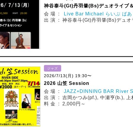
神谷泰斗(Gt)丹羽肇(Bs)デュオライブ
会 場 :
Live Bar Michael らいぶ 
出 演 : 神谷泰斗(Gt)丹羽肇(Bs)デ
ジャズ
2026/7/13(月) 19:30〜
2026 山笠 Session
会 場 :
JAZZ+DINNING BAR Rive
出 演 : 吉岡かつみ(pf.), 中瀬亨(b.), 上
料 金 : 2,000円～