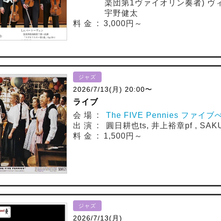
楽団第1ヴァイオリン奏者) ヴ
宇野健太
料 金 : 3,000円～
ジャズ
2026/7/13(月) 20:00〜
ライブ
会 場 :
The FIVE Pennies ファイ
出 演 : 圓日耕也ts, 井上裕章pf , SAKU
料 金 : 1,500円～
ジャズ
2026/7/13(月)