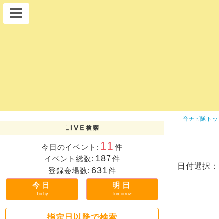
音ナビ隊トッ
11
今日のイベント:
件
187
イベント総数:
件
日付選択：
631
登録会場数:
件
今日
明日
Today
Tomorrow
指定日以降で検索