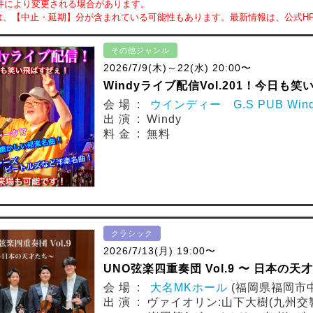
件により変更される場合があります。
は、【中止・延期】分が含まれている可能性もあります。最新情報は、公式H
その他ジャンル
2026/7/9(木)～22(水) 20:00〜
Windyライブ配信Vol.201！今日も
会 場 :
ウインディー G.S PUB Win
出 演 : Windy
料 金 : 無料
クラシック
2026/7/13(月) 19:00〜
UNO弦楽四重奏団 Vol.9 〜 日本の天
会 場 :
大名MKホール
(福岡県福岡市
出 演 : ヴァイオリン:山下大樹(九州