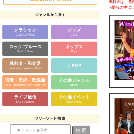
※料金は、条
※情報の中に
クラシック
ジャズ
Classical Music
Jazz
ロック/ブルース
ポップス
Rock / Blues
Pops
純邦楽・和楽器
J-POP
Traditional Japanese Music
演歌・民謡・歌謡曲
その他ジャンル
Enka / Japanese Folk Songs etc.
Others
ライブ配信
その他イベント
Live streaming
Other events