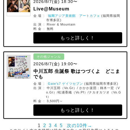
2026/8/7(金) 18:30〜
Live@Museum
会 場 :
福岡アジア美術館 アートカフェ
(福岡県福岡
市博多区)
出 演 : River & Mountain
料 金 : 無料
もっと詳しく！
その他ジャンル
2026/8/7(金) 19:00〜
中川五郎 生誕祭 歌はつづくよ どこま
でも
会 場 :
Gate's7 ゲイツセブン
(福岡県福岡市博多区)
出 演 : 中川五郎（Vo.Gt）/ かかか楽団：柿木一宏（V
o.Gt）/松浦香織（Vo.Pf）/ナカオカツオ（Vo.G
t）
料 金 : 3,500円～
もっと詳しく！
1
2
3
4
5
次の10件→