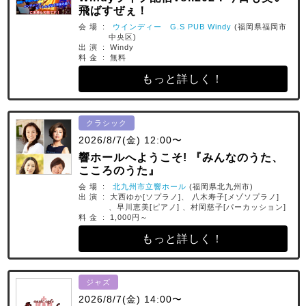
飛ばすぜぇ！
会 場 :
ウインディー G.S PUB Windy
(福岡県福岡市
中央区)
出 演 : Windy
料 金 : 無料
もっと詳しく！
クラシック
2026/8/7(金) 12:00〜
響ホールへようこそ! 『みんなのうた、
こころのうた』
会 場 :
北九州市立響ホール
(福岡県北九州市)
出 演 : 大西ゆか[ソプラノ]、 八木寿子[メゾソプラノ]
、早川恵美[ピアノ] 、村岡慈子[パーカッション]
料 金 : 1,000円～
もっと詳しく！
ジャズ
2026/8/7(金) 14:00〜