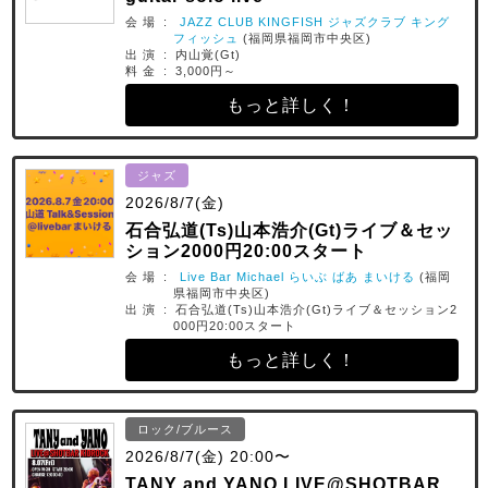
会 場 :
JAZZ CLUB KINGFISH ジャズクラブ キング
フィッシュ
(福岡県福岡市中央区)
出 演 : 内山覚(Gt)
料 金 : 3,000円～
もっと詳しく！
ジャズ
2026/8/7(金)
石合弘道(Ts)山本浩介(Gt)ライブ＆セッ
ション2000円20:00スタート
会 場 :
Live Bar Michael らいぶ ばあ まいける
(福岡
県福岡市中央区)
出 演 : 石合弘道(Ts)山本浩介(Gt)ライブ＆セッション2
000円20:00スタート
もっと詳しく！
ロック/ブルース
2026/8/7(金) 20:00〜
TANY and YANO LIVE@SHOTBAR