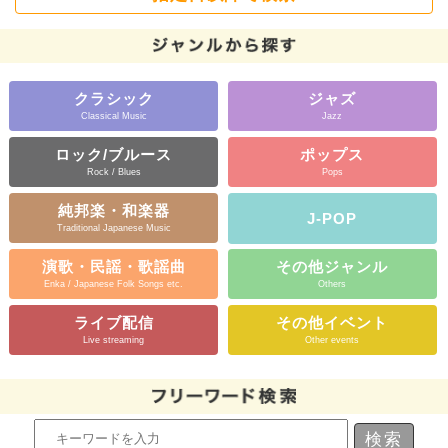
クラシック
ジャズ
Classical Music
Jazz
ロック/ブルース
ポップス
Rock / Blues
Pops
純邦楽・和楽器
J-POP
Traditional Japanese Music
演歌・民謡・歌謡曲
その他ジャンル
Enka / Japanese Folk Songs etc.
Others
ライブ配信
その他イベント
Live streaming
Other events