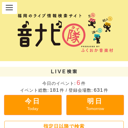
6
今日のイベント:
件
181
631
イベント総数:
件
/
登録会場数:
件
今日
明日
Today
Tomorrow
指定日以降で検索