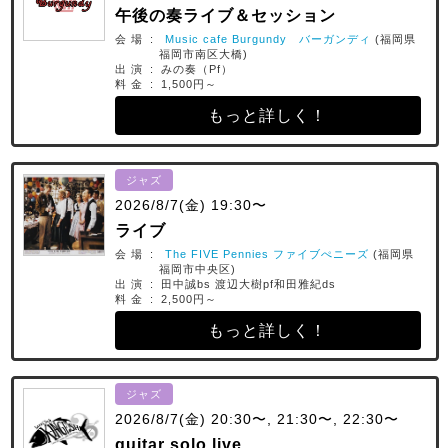
午後の奏ライブ＆セッション
会 場 :
Music cafe Burgundy バーガンディ
(福岡県
福岡市南区大橋)
出 演 : みの奏（Pf）
料 金 : 1,500円～
もっと詳しく！
ジャズ
2026/8/7(金) 19:30〜
ライブ
会 場 :
The FIVE Pennies ファイブぺニーズ
(福岡県
福岡市中央区)
出 演 : 田中誠bs 渡辺大樹pf和田雅紀ds
料 金 : 2,500円～
もっと詳しく！
ジャズ
2026/8/7(金) 20:30〜, 21:30〜, 22:30〜
guitar solo live