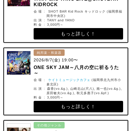
KIDROCK
会 場 : SHOT BAR Kid Rock キッドロック (福岡県福
岡市中央区)
出 演 : TANY and YANO
料 金 : 3,000円～
もっと詳しく！
純邦楽・和楽器
2026/8/7(金) 19:00〜
ONE SKY JAM～八月の空に祈るうた
～
会 場 :
ケイトミュージックカフェ
(福岡県北九州市小
倉北区)
出 演 : 森香(vo.&g.), 山崎北山(尺八), 南一也(vo.&g.),
原田敏夫(vo.&g.), 秋元多惠子(vo.&pf.)
料 金 : 3,000円～
もっと詳しく！
その他ジャンル