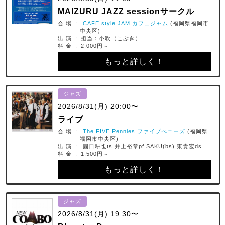
MAIZURU JAZZ sessionサークル
会 場 :
CAFE style JAM カフェジャム
(福岡県福岡市
中央区)
出 演 : 担当：小吹（こぶき）
料 金 : 2,000円～
もっと詳しく！
ジャズ
2026/8/31(月) 20:00〜
ライブ
会 場 :
The FIVE Pennies ファイブぺニーズ
(福岡県
福岡市中央区)
出 演 : 圓日耕也ts 井上裕章pf SAKU(bs) 東貴宏ds
料 金 : 1,500円～
もっと詳しく！
ジャズ
2026/8/31(月) 19:30〜