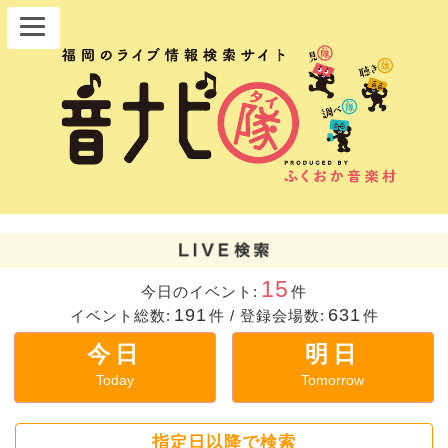
15
今日のイベント:
件
191
631
イベント総数:
件
/
登録会場数:
件
今日
明日
Today
Tomorrow
指定日以降で検索