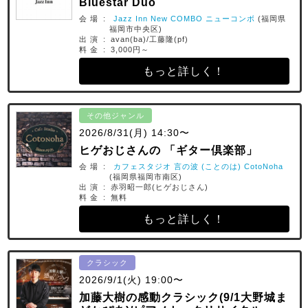
Bluestar Duo
会 場 :
Jazz Inn New COMBO ニューコンボ
(福岡県
福岡市中央区)
出 演 : avan(ba)/工藤隆(pf)
料 金 : 3,000円～
もっと詳しく！
その他ジャンル
2026/8/31(月) 14:30〜
ヒゲおじさんの 「ギター倶楽部」
会 場 :
カフェスタジオ 言の波 (ことのは) CotoNoha
(福岡県福岡市南区)
出 演 : 赤羽昭一郎(ヒゲおじさん)
料 金 : 無料
もっと詳しく！
クラシック
2026/9/1(火) 19:00〜
加藤大樹の感動クラシック(9/1大野城ま