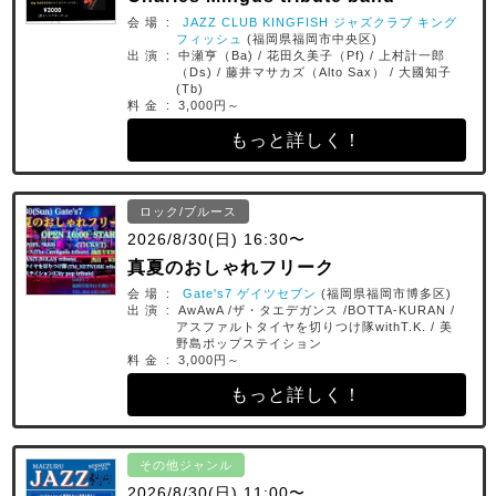
会 場 :
JAZZ CLUB KINGFISH ジャズクラブ キング
フィッシュ
(福岡県福岡市中央区)
出 演 : 中瀬亨（Ba) / 花田久美子（Pf) / 上村計一郎
（Ds) / 藤井マサカズ（Alto Sax） / 大國知子
(Tb)
料 金 : 3,000円～
もっと詳しく！
ロック/ブルース
2026/8/30(日) 16:30〜
真夏のおしゃれフリーク
会 場 :
Gate's7 ゲイツセブン
(福岡県福岡市博多区)
出 演 : AwAwA /ザ・タエデガンス /BOTTA-KURAN /
アスファルトタイヤを切りつけ隊withT.K. / 美
野島ポップステイション
料 金 : 3,000円～
もっと詳しく！
その他ジャンル
2026/8/30(日) 11:00〜