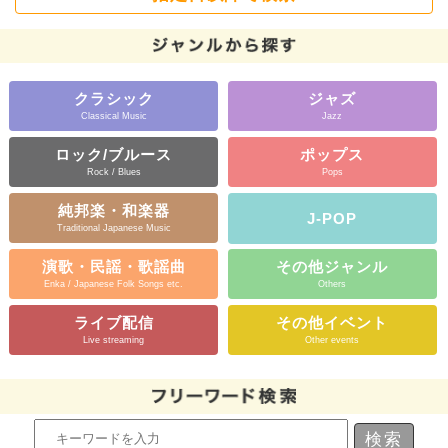
クラシック
ジャズ
Classical Music
Jazz
ロック/ブルース
ポップス
Rock / Blues
Pops
純邦楽・和楽器
J-POP
Traditional Japanese Music
演歌・民謡・歌謡曲
その他ジャンル
Enka / Japanese Folk Songs etc.
Others
ライブ配信
その他イベント
Live streaming
Other events