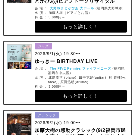
どかぴあ)/ピアノトークリサイタル
会 場 :
大野城まどかぴあ 大ホール
(福岡県大野城市)
出 演 : 加藤大樹（ピアノとお話）
料 金 : 5,000円～
もっと詳しく！
ジャズ
2026/9/1(火) 19:30〜
ゆっきー BIRTHDAY LIVE
会 場 :
The FIVE Pennies ファイブぺニーズ
(福岡県
福岡市中央区)
出 演 : 北島幸世 (piano), 田中克紀(guitar), 杉 泰輔(w.
base), 原田迅明(drums)
料 金 : 3,000円～
もっと詳しく！
クラシック
2026/9/2(水) 19:00〜
加藤大樹の感動クラシック(9/2福岡市民