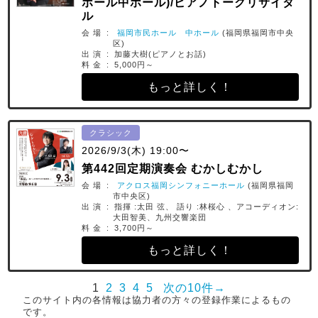
ホール中ホール)/ピアノトークリサイタ
ル
会 場 :
福岡市民ホール 中ホール
(福岡県福岡市中央
区)
出 演 : 加藤大樹(ピアノとお話)
料 金 : 5,000円～
もっと詳しく！
クラシック
2026/9/3(木) 19:00〜
第442回定期演奏会 むかしむかし
会 場 :
アクロス福岡シンフォニーホール
(福岡県福岡
市中央区)
出 演 : 指揮 :太田 弦、 語り :林桜心 、アコーディオン:
大田智美、九州交響楽団
料 金 : 3,700円～
もっと詳しく！
1
2
3
4
5
次の10件→
このサイト内の各情報は協力者の方々の登録作業によるもの
です。