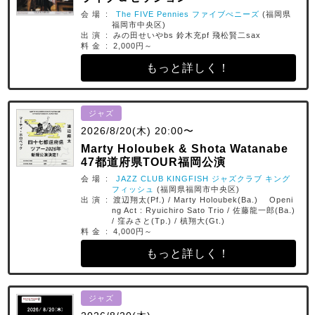
会 場 :
The FIVE Pennies ファイブぺニーズ
(福岡県
福岡市中央区)
出 演 : みの田せいやbs 鈴木充pf 飛松賢二sax
料 金 : 2,000円～
もっと詳しく！
ジャズ
2026/8/20(木) 20:00〜
Marty Holoubek & Shota Watanabe
47都道府県TOUR福岡公演
会 場 :
JAZZ CLUB KINGFISH ジャズクラブ キング
フィッシュ
(福岡県福岡市中央区)
出 演 : 渡辺翔太(Pf.) / Marty Holoubek(Ba.) Openi
ng Act : Ryuichiro Sato Trio / 佐藤龍一郎(Ba.)
/ 窪みさと(Tp.) / 槙翔大(Gt.)
料 金 : 4,000円～
もっと詳しく！
ジャズ