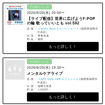
その他ジャンル
2026/8/20(木) 20:00〜
【ライブ配信】世界に広げようF-POP
の輪 歌っていいとも vol.592
会 場 :
Cavern Beat キャバーンビート
(福岡県福岡市
中央区)
出 演 : 青春街道
料 金 : 無料
もっと詳しく！
その他ジャンル
2026/8/20(木) 19:30〜
メンタルケアライブ
会 場 :
CAFE style JAM カフェジャム
(福岡県福岡市
中央区)
出 演 : 福嶋七依美
料 金 : 1,000円～
もっと詳しく！