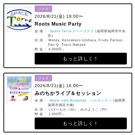
ジャズ
2026/8/21(金) 19:00〜
Roots Music Party
会 場 :
Space Terra スペーステラ
(福岡県福岡市中央
区)
出 演 : Money, Kenzaburo Ishihara, Fruits Parlour,
Pan-Q, Tooru Nakase
料 金 : 4,000円～
もっと詳しく！
ジャズ
2026/8/21(金) 16:00〜
みのちかライブ＆セッション
会 場 :
Music cafe Burgundy バーガンディ
(福岡県
福岡市南区大橋)
出 演 : いけべちか（Vo）, みのようこ（Pf）
料 金 : 1,000円～
もっと詳しく！