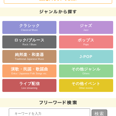
クラシック
ジャズ
Classical Music
Jazz
ロック/ブルース
ポップス
Rock / Blues
Pops
純邦楽・和楽器
J-POP
Traditional Japanese Music
演歌・民謡・歌謡曲
その他ジャンル
Enka / Japanese Folk Songs etc.
Others
ライブ配信
その他イベント
Live streaming
Other events