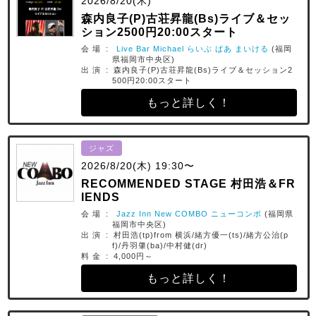
2026/8/20(木)
森内良子(P)古荘昇龍(Bs)ライブ＆セッ
ション2500円20:00スタート
会 場 :
Live Bar Michael らいぶ ばあ まいける
(福岡
県福岡市中央区)
出 演 : 森内良子(P)古荘昇龍(Bs)ライブ＆セッション2
500円20:00スタート
もっと詳しく！
ジャズ
2026/8/20(木) 19:30〜
RECOMMENDED STAGE 村田浩＆FR
IENDS
会 場 :
Jazz Inn New COMBO ニューコンボ
(福岡県
福岡市中央区)
出 演 : 村田浩(tp)from 横浜/緒方優一(ts)/緒方公治(p
f)/丹羽肇(ba)/中村健(dr)
料 金 : 4,000円～
もっと詳しく！