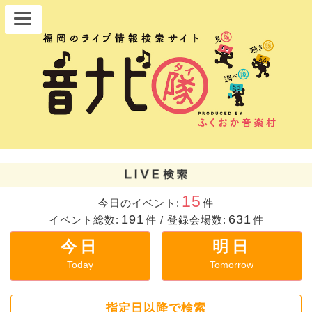
15
今日のイベント:
件
191
631
イベント総数:
件
/
登録会場数:
件
今日
明日
Today
Tomorrow
指定日以降で検索