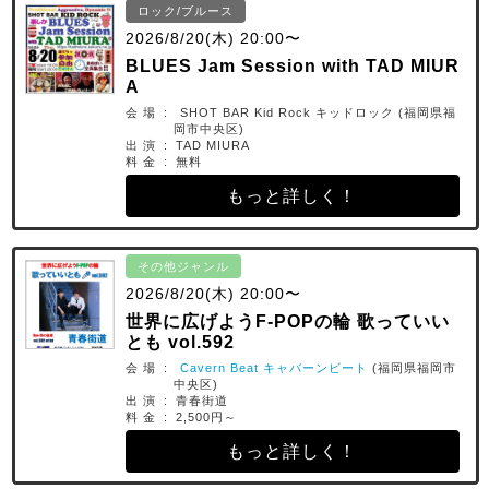
ロック/ブルース
2026/8/20(木) 20:00〜
BLUES Jam Session with TAD MIUR
A
会 場 : SHOT BAR Kid Rock キッドロック (福岡県福
岡市中央区)
出 演 : TAD MIURA
料 金 : 無料
もっと詳しく！
その他ジャンル
2026/8/20(木) 20:00〜
世界に広げようF-POPの輪 歌っていい
とも vol.592
会 場 :
Cavern Beat キャバーンビート
(福岡県福岡市
中央区)
出 演 : 青春街道
料 金 : 2,500円～
もっと詳しく！