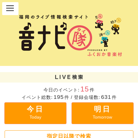
15
今日のイベント:
件
195
631
イベント総数:
件
/
登録会場数:
件
今日
明日
Today
Tomorrow
指定日以降で検索