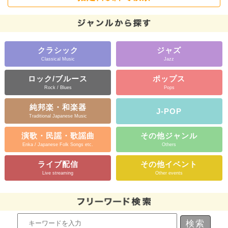
クラシック
ジャズ
Classical Music
Jazz
ロック/ブルース
ポップス
Rock / Blues
Pops
純邦楽・和楽器
J-POP
Traditional Japanese Music
演歌・民謡・歌謡曲
その他ジャンル
Enka / Japanese Folk Songs etc.
Others
ライブ配信
その他イベント
Live streaming
Other events