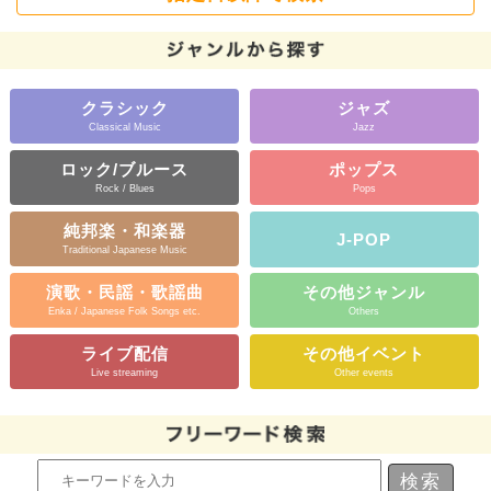
クラシック
ジャズ
Classical Music
Jazz
ロック/ブルース
ポップス
Rock / Blues
Pops
純邦楽・和楽器
J-POP
Traditional Japanese Music
演歌・民謡・歌謡曲
その他ジャンル
Enka / Japanese Folk Songs etc.
Others
ライブ配信
その他イベント
Live streaming
Other events