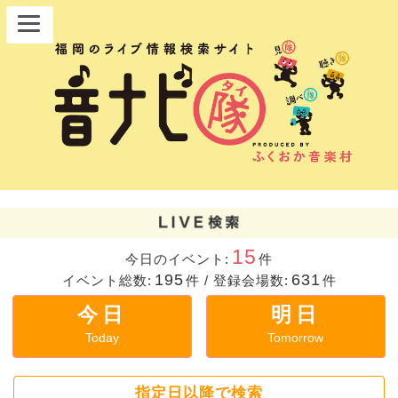
15
今日のイベント:
件
195
631
イベント総数:
件
/
登録会場数:
件
今日
明日
Today
Tomorrow
指定日以降で検索