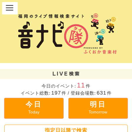
11
今日のイベント:
件
197
631
イベント総数:
件
/
登録会場数:
件
今日
明日
Today
Tomorrow
指定日以降で検索