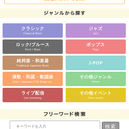
クラシック
ジャズ
Classical Music
Jazz
ロック/ブルース
ポップス
Rock / Blues
Pops
純邦楽・和楽器
J-POP
Traditional Japanese Music
演歌・民謡・歌謡曲
その他ジャンル
Enka / Japanese Folk Songs etc.
Others
ライブ配信
その他イベント
Live streaming
Other events