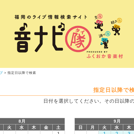
プ
> 指定日以降で検索
指定日以降で
日付を選択してください。その日以降
8月
9月
火
水
木
金
土
日
月
火
水
木
1
1
2
3