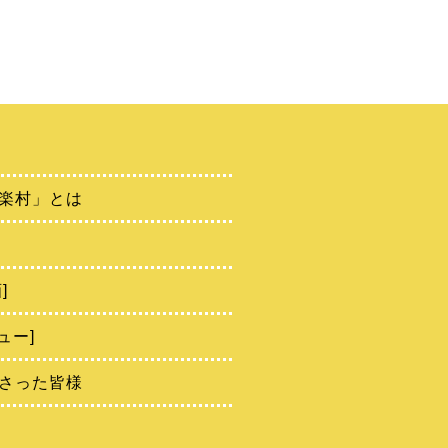
楽村」とは
]
ュー]
さった皆様