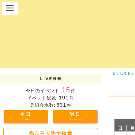
音ナビ隊トッ
15
今日のイベント:
件
191
イベント総数:
件
631
登録会場数:
件
今日
明日
Today
Tomorrow
日
月
指定日以降で検索