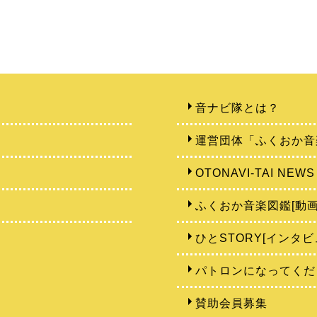
音ナビ隊とは？
運営団体「ふくおか音
OTONAVI-TAI NEWS
ふくおか音楽図鑑[動画
ひとSTORY[インタビ
パトロンになってくだ
賛助会員募集