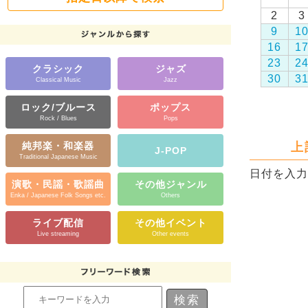
2
3
9
1
16
1
23
2
クラシック
ジャズ
30
3
Classical Music
Jazz
ロック/ブルース
ポップス
Rock / Blues
Pops
上
純邦楽・和楽器
J-POP
Traditional Japanese Music
日付を入力
演歌・民謡・歌謡曲
その他ジャンル
Enka / Japanese Folk Songs etc.
Others
ライブ配信
その他イベント
Live streaming
Other events