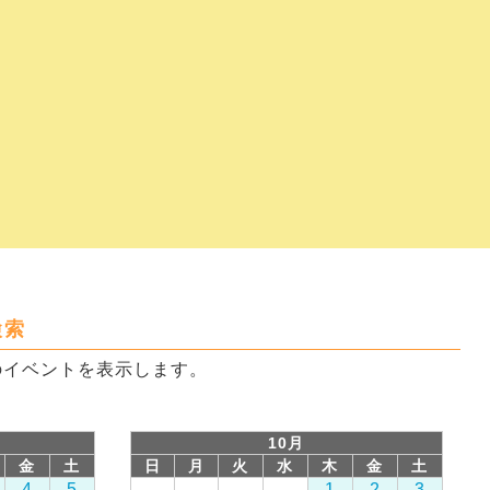
検索
のイベントを表示します。
10月
金
土
日
月
火
水
木
金
土
4
5
1
2
3