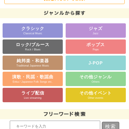
クラシック
ジャズ
Classical Music
Jazz
ロック/ブルース
ポップス
Rock / Blues
Pops
純邦楽・和楽器
J-POP
Traditional Japanese Music
演歌・民謡・歌謡曲
その他ジャンル
Enka / Japanese Folk Songs etc.
Others
ライブ配信
その他イベント
Live streaming
Other events