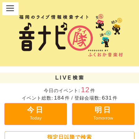
12
今日のイベント:
件
184
631
イベント総数:
件
/
登録会場数:
件
今日
明日
Today
Tomorrow
指定日以降で検索