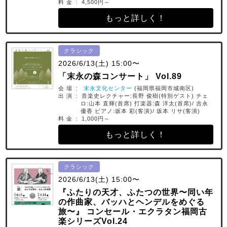
料 金 : 4,500円～
もっと詳しく！
クラシック
2026/6/13(土) 15:00〜
「末永の森コンサート」 Vol.89
会 場 :
末永文化センター
(福岡県福岡市城南区)
出 演 : 音楽史レクチャー:長野 俊樹(特別ゲスト) チェ
ロ:山本 直輝(首席) 打楽器:森 洋太(首席)/ 吉永
優香 ピアノ:坂本 彩(客演)/ 坂本 リサ(客演)
料 金 : 1,000円～
もっと詳しく！
クラシック
2026/6/13(土) 15:00〜
『ふたりの天才、ふたつの世界〜同い年
の作曲家、バッハとヘンデルをめぐる
旅〜』 コンセール・エクラタン福岡古
楽シリーズVol.24