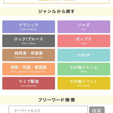
クラシック
ジャズ
Classical Music
Jazz
ロック/ブルース
ポップス
Rock / Blues
Pops
純邦楽・和楽器
J-POP
Traditional Japanese Music
演歌・民謡・歌謡曲
その他ジャンル
Enka / Japanese Folk Songs etc.
Others
ライブ配信
その他イベント
Live streaming
Other events