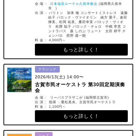
会 場 :
日本福音ルーテル久留米教会
(福岡県久留米
市 )
出 演 : バリトン 加耒 徹 コンサートミストレス 遠藤
結子 バロック・ヴァイオリン 緒方 愛子、倉田
輝美、松岡 祐美、桑田幸実 バロック・ヴィオ
ラ 松隈 聡子 バロック・チェロ 中嶋 寄恵 コ
ントラバス 森 しのぶ リュート 太田 耕平 チ
ェンバロ 西野 晟一朗
料 金 : 4,000円～
もっと詳しく！
クラシック
2026/6/13(土) 14:00〜
古賀市民オーケストラ 第30回定期演奏
会
会 場 : リーパスプラザこが (福岡県古賀市)
出 演 : 指揮 ：重松真央、古賀市民オーケストラ
料 金 : 1,100円～
もっと詳しく！
ジャズ