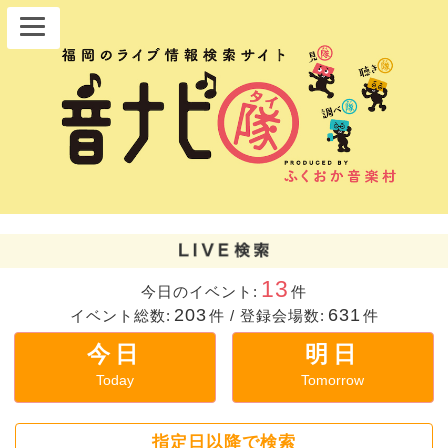
13
今日のイベント:
件
203
631
イベント総数:
件
/
登録会場数:
件
今日
明日
Today
Tomorrow
指定日以降で検索