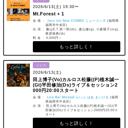
2026/6/13(土) 19:30〜
Mt.Forest + 1
会 場 :
Jazz Inn New COMBO ニューコンボ
(福岡県
福岡市中央区)
出 演 : 藤山E.T.英一郎(ds), 森山修(g), 小森陽子(org),
梶原徳典(tb)
料 金 : 4,000円～
もっと詳しく！
ジャズ
2026/6/13(土)
田上博子(Vo)カルロス松藤((P)植木誠一
(Gt)平田修治(Ds)ライブ＆セッション2
000円20:00スタート
会 場 :
Live Bar Michael らいぶ ばあ まいける
(福岡
県福岡市中央区)
出 演 : 田上博子(Vo)カルロス松藤((P)植木誠一(Gt)平
田修治(Ds)ライブ＆セッション2000円20:00ス
タート
もっと詳しく！