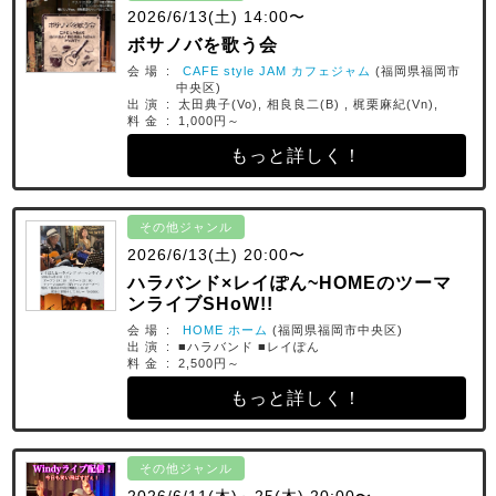
2026/6/13(土) 14:00〜
ボサノバを歌う会
会 場 :
CAFE style JAM カフェジャム
(福岡県福岡市
中央区)
出 演 : 太田典子(Vo), 相良良二(B) , 梶栗麻紀(Vn),
料 金 : 1,000円～
もっと詳しく！
その他ジャンル
2026/6/13(土) 20:00〜
ハラバンド×レイぽん~HOMEのツーマ
ンライブSHoW!!
会 場 :
HOME ホーム
(福岡県福岡市中央区)
出 演 : ■ハラバンド ■レイぽん
料 金 : 2,500円～
もっと詳しく！
その他ジャンル