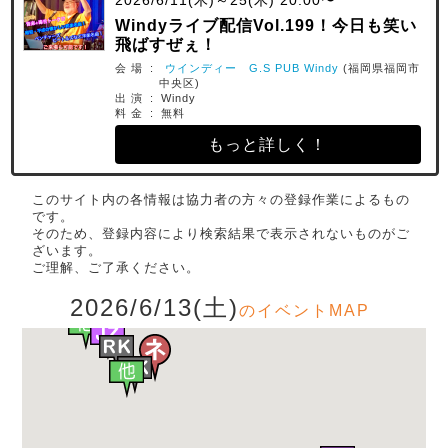
2026/6/11(木)～25(木) 20:00〜
Windyライブ配信Vol.199！今日も笑い
飛ばすぜぇ！
会 場 :
ウインディー G.S PUB Windy
(福岡県福岡市
中央区)
出 演 : Windy
料 金 : 無料
もっと詳しく！
このサイト内の各情報は協力者の方々の登録作業によるもの
です。
そのため、登録内容により検索結果で表示されないものがご
ざいます。
ご理解、ご了承ください。
2026/6/13(土)
のイベントMAP