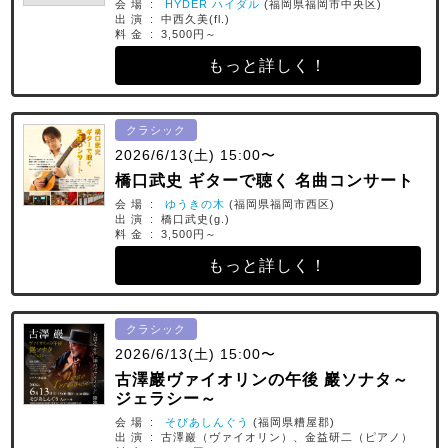
会 場 :
HYDER ハイダル
(福岡県福岡市中央区)
出 演 : 中西久美(fl.)
料 金 : 3,500円～
もっと詳しく！
クラシック
2026/6/13(土) 15:00〜
橋口武史 ギターで聴く 名曲コンサート
会 場 :
ゆうきの木
(福岡県福岡市西区)
出 演 : 橋口武史(g.)
料 金 : 3,500円～
もっと詳しく！
クラシック
2026/6/13(土) 15:00〜
古澤巖ヴァイオリンの午後 巖ソナタ～
ジェラシー～
会 場 :
そぴあしんぐう
(福岡県糟屋郡)
出 演 : 古澤巖（ヴァイオリン）、金益研二（ピアノ）