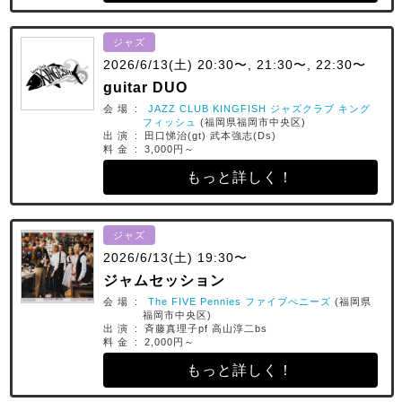
ジャズ
2026/6/13(土) 20:30〜, 21:30〜, 22:30〜
guitar DUO
会 場 :
JAZZ CLUB KINGFISH ジャズクラブ キング
フィッシュ
(福岡県福岡市中央区)
出 演 : 田口悌治(gt) 武本強志(Ds)
料 金 : 3,000円～
もっと詳しく！
ジャズ
2026/6/13(土) 19:30〜
ジャムセッション
会 場 :
The FIVE Pennies ファイブぺニーズ
(福岡県
福岡市中央区)
出 演 : 斉藤真理子pf 高山淳二bs
料 金 : 2,000円～
もっと詳しく！