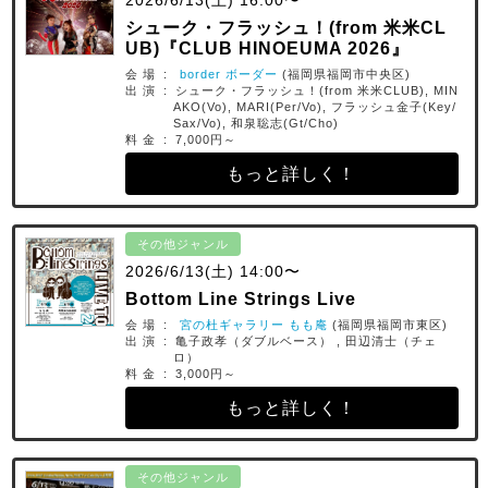
2026/6/13(土) 16:00〜
シューク・フラッシュ！(from 米米CL
UB)『CLUB HINOEUMA 2026』
会 場 :
border ボーダー
(福岡県福岡市中央区)
出 演 : シューク・フラッシュ！(from 米米CLUB), MIN
AKO(Vo), MARI(Per/Vo), フラッシュ金子(Key/
Sax/Vo), 和泉聡志(Gt/Cho)
料 金 : 7,000円～
もっと詳しく！
その他ジャンル
2026/6/13(土) 14:00〜
Bottom Line Strings Live
会 場 :
宮の杜ギャラリー もも庵
(福岡県福岡市東区)
出 演 : 亀子政孝（ダブルベース） , 田辺清士（チェ
ロ）
料 金 : 3,000円～
もっと詳しく！
その他ジャンル