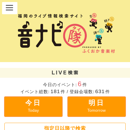
6
今日のイベント:
件
181
631
イベント総数:
件
/
登録会場数:
件
今日
明日
Today
Tomorrow
指定日以降で検索