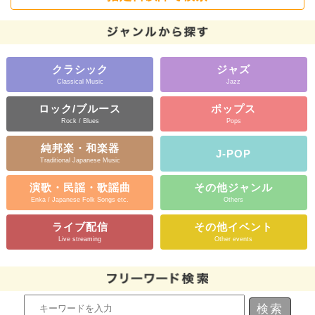
クラシック
ジャズ
Classical Music
Jazz
ロック/ブルース
ポップス
Rock / Blues
Pops
純邦楽・和楽器
J-POP
Traditional Japanese Music
演歌・民謡・歌謡曲
その他ジャンル
Enka / Japanese Folk Songs etc.
Others
ライブ配信
その他イベント
Live streaming
Other events