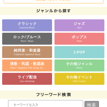
クラシック
ジャズ
Classical Music
Jazz
ロック/ブルース
ポップス
Rock / Blues
Pops
純邦楽・和楽器
J-POP
Traditional Japanese Music
演歌・民謡・歌謡曲
その他ジャンル
Enka / Japanese Folk Songs etc.
Others
ライブ配信
その他イベント
Live streaming
Other events