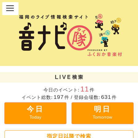
11
今日のイベント:
件
197
631
イベント総数:
件
/
登録会場数:
件
今日
明日
Today
Tomorrow
指定日以降で検索