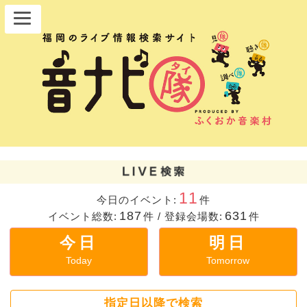
11
今日のイベント:
件
187
631
イベント総数:
件
/
登録会場数:
件
今日
明日
Today
Tomorrow
指定日以降で検索