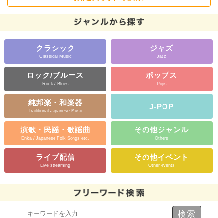
クラシック
ジャズ
Classical Music
Jazz
ロック/ブルース
ポップス
Rock / Blues
Pops
純邦楽・和楽器
J-POP
Traditional Japanese Music
演歌・民謡・歌謡曲
その他ジャンル
Enka / Japanese Folk Songs etc.
Others
ライブ配信
その他イベント
Live streaming
Other events