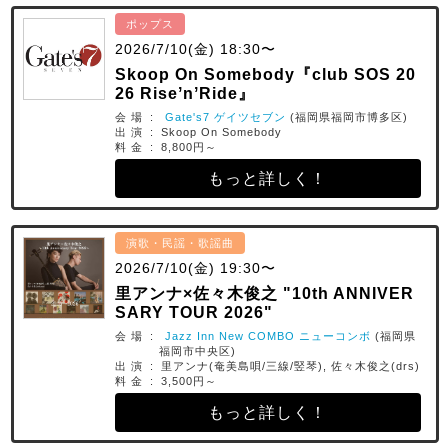
ポップス
2026/7/10(金) 18:30〜
Skoop On Somebody『club SOS 20
26 RiseʼnʼRide』
会 場 :
Gate's7 ゲイツセブン
(福岡県福岡市博多区)
出 演 : Skoop On Somebody
料 金 : 8,800円～
もっと詳しく！
演歌・民謡・歌謡曲
2026/7/10(金) 19:30〜
里アンナ×佐々木俊之 "10th ANNIVER
SARY TOUR 2026"
会 場 :
Jazz Inn New COMBO ニューコンボ
(福岡県
福岡市中央区)
出 演 : 里アンナ(奄美島唄/三線/竪琴), 佐々木俊之(drs)
料 金 : 3,500円～
もっと詳しく！