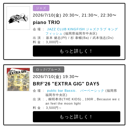
ジャズ
2026/7/10(金) 20:30〜, 21:30〜, 22:30〜
piano TRIO
会 場 :
JAZZ CLUB KINGFISH ジャズクラブ キング
フィッシュ
(福岡県福岡市中央区)
出 演 : 坂本 健志(Pf) / 杉 泰輔(Ba) / 武本強志(Ds)
料 金 : 3,000円～
もっと詳しく！
ロック/ブルース
2026/7/10(金) 19:30〜
BRF'26 "EXTRA GIG" DAY5
会 場 :
public bar Bassic. バーベーシック
(福岡県
福岡市中央区)
出 演 : , 桐明孝侍(THE KIDS) , 190R , Because we c
an feel the moon light
料 金 : 3,500円～
もっと詳しく！