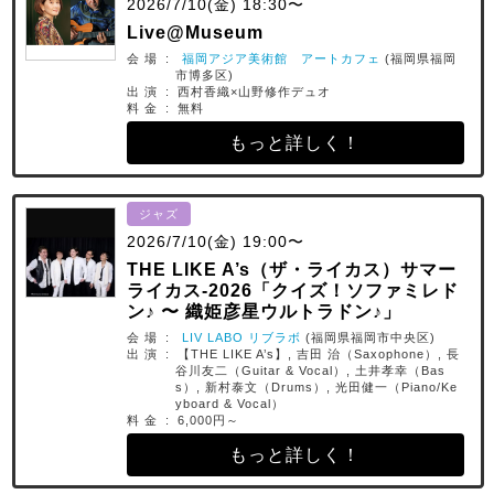
2026/7/10(金) 18:30〜
Live@Museum
会 場 :
福岡アジア美術館 アートカフェ
(福岡県福岡
市博多区)
出 演 : 西村香織×山野修作デュオ
料 金 : 無料
もっと詳しく！
ジャズ
2026/7/10(金) 19:00〜
THE LIKE A’s（ザ・ライカス）サマー
ライカス-2026「クイズ！ソファミレド
ン♪ 〜 織姫彦星ウルトラドン♪」
会 場 :
LIV LABO リブラボ
(福岡県福岡市中央区)
出 演 : 【THE LIKE A’s】, 吉田 治（Saxophone）, 長
谷川友二（Guitar & Vocal）, 土井孝幸（Bas
s）, 新村泰文（Drums）, 光田健一（Piano/Ke
yboard & Vocal）
料 金 : 6,000円～
もっと詳しく！