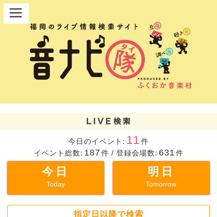
11
今日のイベント:
件
187
631
イベント総数:
件
/
登録会場数:
件
今日
明日
Today
Tomorrow
指定日以降で検索