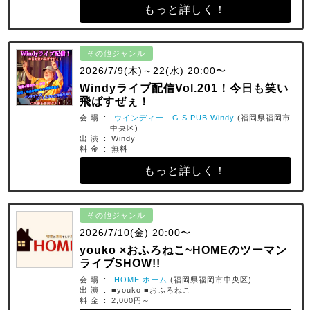
もっと詳しく！
その他ジャンル
2026/7/9(木)～22(水) 20:00〜
Windyライブ配信Vol.201！今日も笑い
飛ばすぜぇ！
会 場 :
ウインディー G.S PUB Windy
(福岡県福岡市
中央区)
出 演 : Windy
料 金 : 無料
もっと詳しく！
その他ジャンル
2026/7/10(金) 20:00〜
youko ×おふろねこ~HOMEのツーマン
ライブSHOW!!
会 場 :
HOME ホーム
(福岡県福岡市中央区)
出 演 : ■youko ■おふろねこ
料 金 : 2,000円～