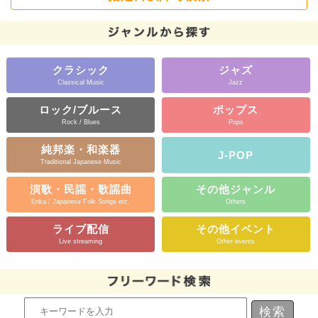
クラシック
ジャズ
Classical Music
Jazz
ロック/ブルース
ポップス
Rock / Blues
Pops
純邦楽・和楽器
J-POP
Traditional Japanese Music
演歌・民謡・歌謡曲
その他ジャンル
Enka / Japanese Folk Songs etc.
Others
ライブ配信
その他イベント
Live streaming
Other events