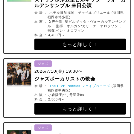
ルアンサンブル 来日公演
会 場 : ホテル日航福岡 チャペルプリエール (福岡県
福岡市博多区)
出 演 : 女声合唱: 聖ビルギッタ・ヴォーカルアンサンブ
ル、 指揮、オルガン:カリーナ・オロフソン 、
指揮:ペレ・オロフソン
料 金 : 4,400円～
もっと詳しく！
ジャズ
2026/7/10(金) 19:30〜
ジャズボーカリストの歌会
会 場 :
The FIVE Pennies ファイブぺニーズ
(福岡県
福岡市中央区)
出 演 : 小森陽子pf , 丹羽肇bs
料 金 : 2,500円～
もっと詳しく！
ジャズ