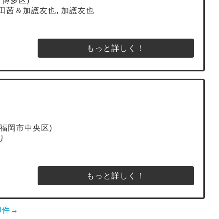
市博多区)
 貫田茜＆加護友也, 加護友也
もっと詳しく！
福岡市中央区)
り
もっと詳しく！
0件→