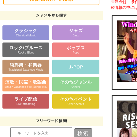
※料金は、条
※情報の中に
クラシック
ジャズ
Classical Music
Jazz
ロック/ブルース
ポップス
Rock / Blues
Pops
純邦楽・和楽器
J-POP
Traditional Japanese Music
演歌・民謡・歌謡曲
その他ジャンル
Enka / Japanese Folk Songs etc.
Others
ライブ配信
その他イベント
Live streaming
Other events