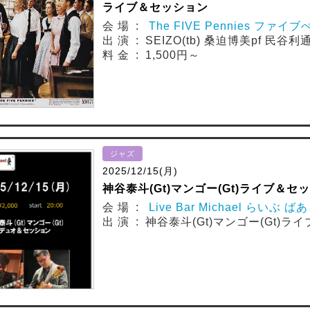
ライブ＆セッション
会 場 :
The FIVE Pennies ファイ
出 演 : SEIZO(tb) 桑迫博美pf 民谷利通
料 金 : 1,500円～
ジャズ
2025/12/15(月)
神谷泰斗(Gt)マンゴー(Gt)ライブ＆セッ
会 場 :
Live Bar Michael らいぶ 
出 演 : 神谷泰斗(Gt)マンゴー(Gt)ラ