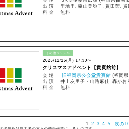
会 場 : JR博多駅前広場 (福岡県福岡
出 演 : 里地里, 森山美弥子, 貫田茜,
料 金 : 無料
その他ジャンル
2025/12/15(月) 17:30〜
クリスマスアドベント【貴賓館前】
会 場 :
旧福岡県公会堂貴賓館
(福岡県
出 演 : 井上友里子・山路麻佳, 轟かお
料 金 : 無料
1
2
3
4
5
次の1
の各情報は協力者の方々の登録作業によるものです。