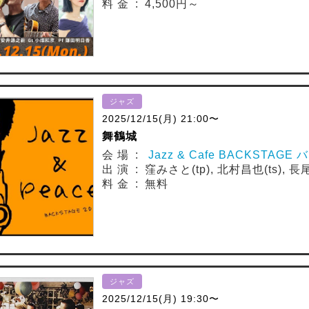
料 金 : 4,500円～
ジャズ
2025/12/15(月) 21:00〜
舞鶴城
会 場 :
Jazz & Cafe BACKSTAG
出 演 : 窪みさと(tp), 北村昌也(ts), 長尾義
料 金 : 無料
ジャズ
2025/12/15(月) 19:30〜