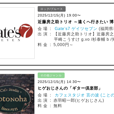
ロック/ブルース
2025/12/15(月) 19:00〜
近藤房之助トリオ ～遠くへ行きたい 博多～
会 場 :
Gate's7 ゲイツセブン
(福岡県
出 演 : 【近藤房之助トリオ】近藤房之助 g.
平崎こうすけ g.vo /杉泰輔 b /
料 金 : 5,000円～
その他ジャンル
2025/12/15(月) 14:30〜
ヒゲおじさんの「ギター倶楽部」
会 場 :
カフェスタジオ 言の波 (ことのは)
出 演 : 赤羽昭一郎(ヒゲおじさん)
料 金 : 無料