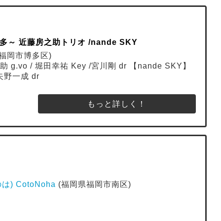
 近藤房之助トリオ /nande SKY
福岡市博多区)
vo / 堀田幸祐 Key /宮川剛 dr 【nande SKY】
矢野一成 dr
もっと詳しく！
 CotoNoha
(福岡県福岡市南区)