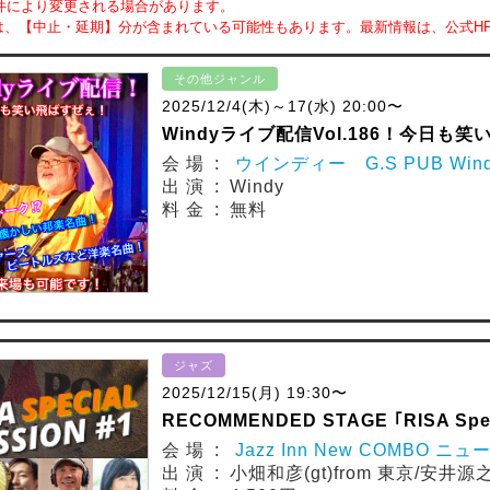
件により変更される場合があります。
は、【中止・延期】分が含まれている可能性もあります。最新情報は、公式H
その他ジャンル
2025/12/4(木)～17(水) 20:00〜
Windyライブ配信Vol.186！今日も
会 場 :
ウインディー G.S PUB Win
出 演 : Windy
料 金 : 無料
ジャズ
2025/12/15(月) 19:30〜
RECOMMENDED STAGE ｢RISA Speci
会 場 :
Jazz Inn New COMBO ニ
出 演 : 小畑和彦(gt)from 東京/安井源之新