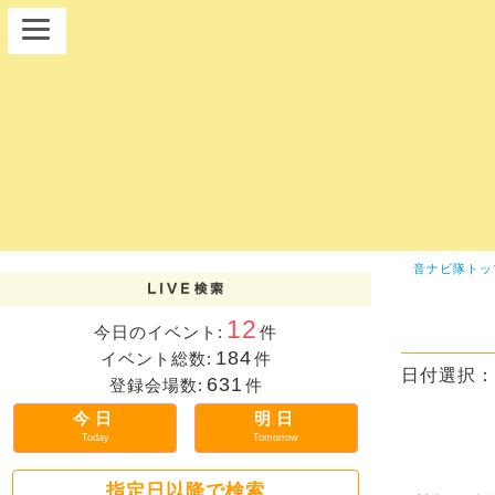
音ナビ隊トッ
12
今日のイベント:
件
184
イベント総数:
件
日付選択：
631
登録会場数:
件
今日
明日
Today
Tomorrow
指定日以降で検索