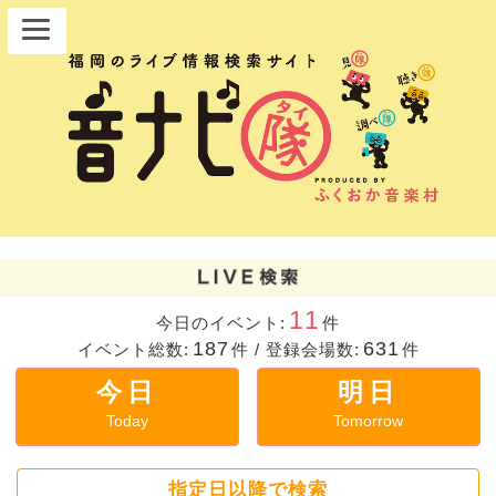
11
今日のイベント:
件
187
631
イベント総数:
件
/
登録会場数:
件
今日
明日
Today
Tomorrow
指定日以降で検索