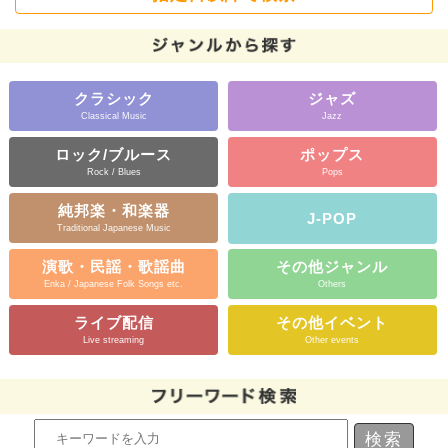
クラシック
ジャズ
Classical Music
Jazz
ロック/ブルース
ポップス
Rock / Blues
Pops
純邦楽・和楽器
J-POP
Traditional Japanese Music
演歌・民謡・歌謡曲
その他ジャンル
Enka / Japanese Folk Songs etc.
Others
ライブ配信
その他イベント
Live streaming
Other events