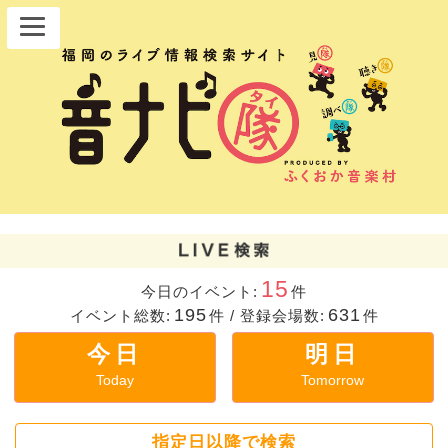
15
今日のイベント:
件
195
631
イベント総数:
件
/
登録会場数:
件
今日
明日
Today
Tomorrow
指定日以降で検索