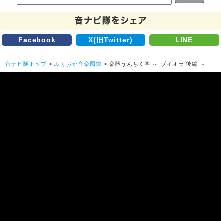
Facebook
X(旧Twitter)
LINE
音ナビ隊トップ
>
ふくおか音楽図鑑
> 楽器うんちく学 ～ ヴィオラ 後編 ～