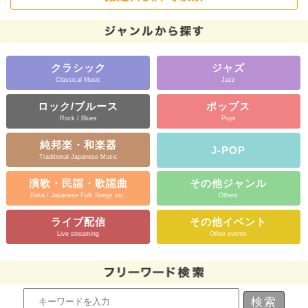
クラシック
ジャズ
Classical Music
Jazz
ロック/ブルース
ポップス
Rock / Blues
Pops
純邦楽・和楽器
J-POP
Traditional Japanese Music
演歌・民謡・歌謡曲
その他ジャンル
Enka / Japanese Folk Songs etc.
Others
ライブ配信
その他イベント
Live streaming
Other events