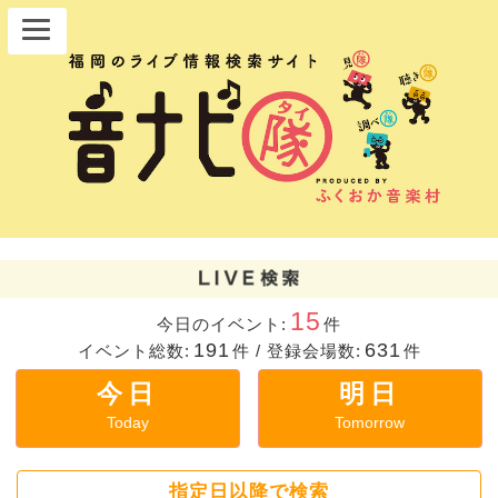
15
今日のイベント:
件
191
631
イベント総数:
件
/
登録会場数:
件
今日
明日
Today
Tomorrow
指定日以降で検索