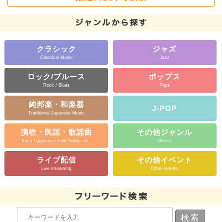
クラシック
ジャズ
Classical Music
Jazz
ロック/ブルース
ポップス
Rock / Blues
Pops
純邦楽・和楽器
J-POP
Traditional Japanese Music
演歌・民謡・歌謡曲
その他ジャンル
Enka / Japanese Folk Songs etc.
Others
ライブ配信
その他イベント
Live streaming
Other events