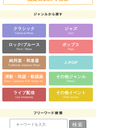
クラシック
ジャズ
Classical Music
Jazz
ロック/ブルース
ポップス
Rock / Blues
Pops
純邦楽・和楽器
J-POP
Traditional Japanese Music
演歌・民謡・歌謡曲
その他ジャンル
Enka / Japanese Folk Songs etc.
Others
ライブ配信
その他イベント
Live streaming
Other events