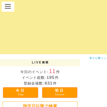
音ナビ隊トッ
11
今日のイベント:
件
195
イベント総数:
件
631
登録会場数:
件
今日
明日
Today
Tomorrow
指定日以降で検索