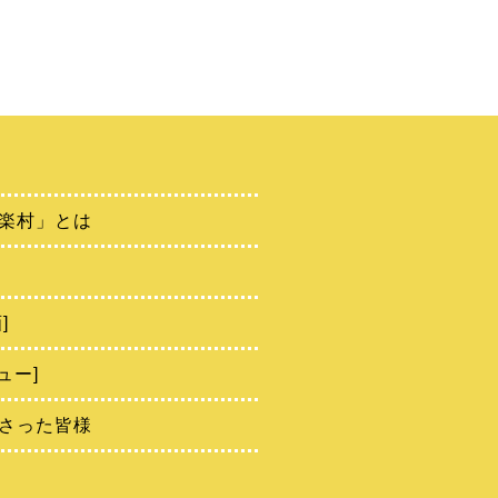
楽村」とは
]
ュー]
さった皆様