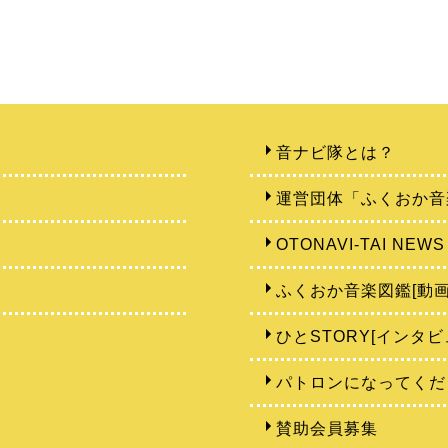
音ナビ隊とは？
運営団体「ふくおか音
OTONAVI-TAI NEWS
ふくおか音楽図鑑[動画
ひとSTORY[インタビ
パトロンになってくだ
賛助会員募集