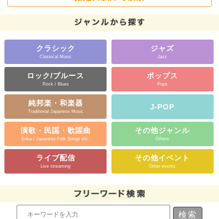
クラシック
ジャズ
Classical Music
Jazz
ロック/ブルース
ポップス
Rock / Blues
Pops
純邦楽・和楽器
J-POP
Traditional Japanese Music
演歌・民謡・歌謡曲
その他ジャンル
Enka / Japanese Folk Songs etc.
Others
ライブ配信
その他イベント
Live streaming
Other events