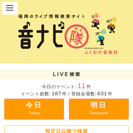
11
今日のイベント:
件
187
631
イベント総数:
件
/
登録会場数:
件
今日
明日
Today
Tomorrow
指定日以降で検索