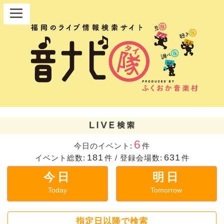
6
今日のイベント:
件
181
631
イベント総数:
件
/
登録会場数:
件
今日
明日
Today
Tomorrow
指定日以降で検索