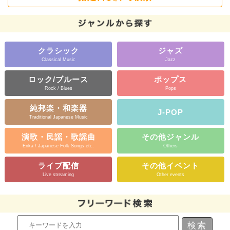
クラシック
ジャズ
Classical Music
Jazz
ロック/ブルース
ポップス
Rock / Blues
Pops
純邦楽・和楽器
J-POP
Traditional Japanese Music
演歌・民謡・歌謡曲
その他ジャンル
Enka / Japanese Folk Songs etc.
Others
ライブ配信
その他イベント
Live streaming
Other events