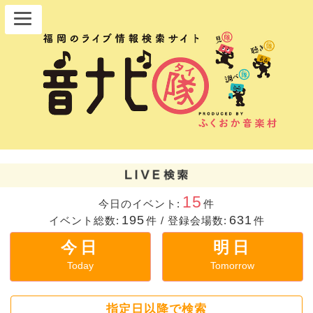
15
今日のイベント:
件
195
631
イベント総数:
件
/
登録会場数:
件
今日
明日
Today
Tomorrow
指定日以降で検索