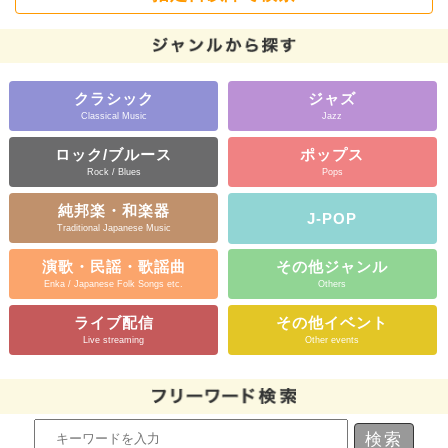
クラシック
ジャズ
Classical Music
Jazz
ロック/ブルース
ポップス
Rock / Blues
Pops
純邦楽・和楽器
J-POP
Traditional Japanese Music
演歌・民謡・歌謡曲
その他ジャンル
Enka / Japanese Folk Songs etc.
Others
ライブ配信
その他イベント
Live streaming
Other events