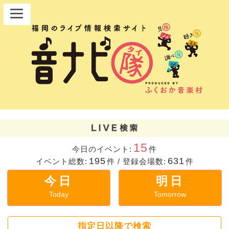
15
今日のイベント:
件
195
631
イベント総数:
件
/
登録会場数:
件
今日
明日
Today
Tomorrow
指定日以降で検索