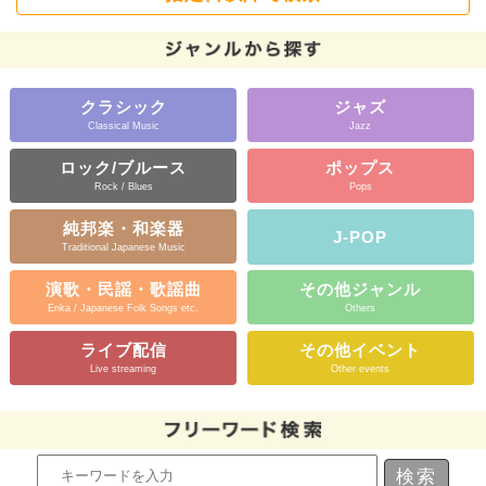
クラシック
ジャズ
Classical Music
Jazz
ロック/ブルース
ポップス
Rock / Blues
Pops
純邦楽・和楽器
J-POP
Traditional Japanese Music
演歌・民謡・歌謡曲
その他ジャンル
Enka / Japanese Folk Songs etc.
Others
ライブ配信
その他イベント
Live streaming
Other events