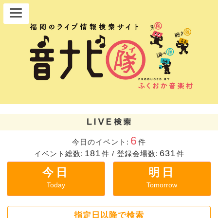
6
今日のイベント:
件
181
631
イベント総数:
件
/
登録会場数:
件
今日
明日
Today
Tomorrow
指定日以降で検索