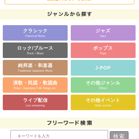
クラシック
ジャズ
Classical Music
Jazz
ロック/ブルース
ポップス
Rock / Blues
Pops
純邦楽・和楽器
J-POP
Traditional Japanese Music
演歌・民謡・歌謡曲
その他ジャンル
Enka / Japanese Folk Songs etc.
Others
ライブ配信
その他イベント
Live streaming
Other events