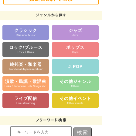
クラシック
ジャズ
Classical Music
Jazz
ロック/ブルース
ポップス
Rock / Blues
Pops
純邦楽・和楽器
J-POP
Traditional Japanese Music
演歌・民謡・歌謡曲
その他ジャンル
Enka / Japanese Folk Songs etc.
Others
ライブ配信
その他イベント
Live streaming
Other events