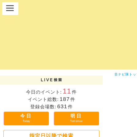
音ナビ隊トッ
11
今日のイベント:
件
187
イベント総数:
件
631
登録会場数:
件
今日
明日
Today
Tomorrow
指定日以降で検索