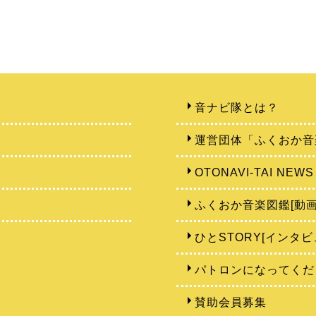
音ナビ隊とは？
運営団体「ふくおか音
OTONAVI-TAI NEWS
ふくおか音楽図鑑[動画
ひとSTORY[インタビ
パトロンになってくだ
賛助会員募集