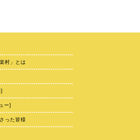
楽村」とは
]
ュー]
さった皆様