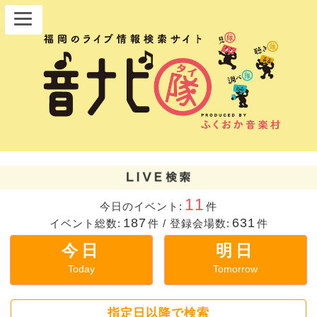
11
今日のイベント:
件
187
631
イベント総数:
件
/
登録会場数:
件
今日
明日
Today
Tomorrow
指定日以降で検索