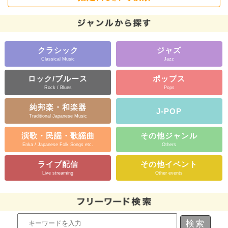
クラシック
ジャズ
Classical Music
Jazz
ロック/ブルース
ポップス
Rock / Blues
Pops
純邦楽・和楽器
J-POP
Traditional Japanese Music
演歌・民謡・歌謡曲
その他ジャンル
Enka / Japanese Folk Songs etc.
Others
ライブ配信
その他イベント
Live streaming
Other events