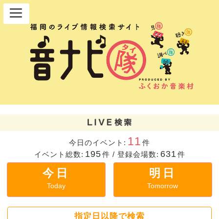
11
今日のイベント:
件
195
631
イベント総数:
件
/
登録会場数:
件
今日
明日
Today
Tomorrow
指定日以降で検索