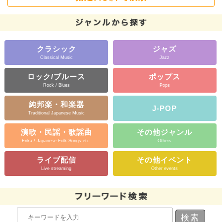
クラシック
ジャズ
Classical Music
Jazz
ロック/ブルース
ポップス
Rock / Blues
Pops
純邦楽・和楽器
J-POP
Traditional Japanese Music
演歌・民謡・歌謡曲
その他ジャンル
Enka / Japanese Folk Songs etc.
Others
ライブ配信
その他イベント
Live streaming
Other events