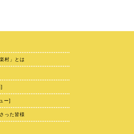
楽村」とは
]
ュー]
さった皆様