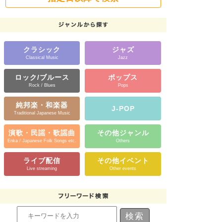
クラシック
ジャズ
Classical Music
Jazz
ロック/ブルース
ポップス
Rock / Blues
Pops
純邦楽・和楽器
J-POP
Traditional Japanese Music
演歌・民謡・歌謡曲
その他ジャンル
Enka / Japanese Folk Songs etc.
Others
ライブ配信
その他イベント
Live streaming
Other events