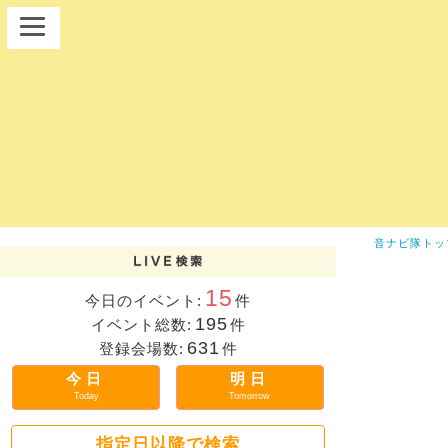
音ナビ隊トッ
15
今日のイベント:
件
195
イベント総数:
件
631
登録会場数:
件
今日
明日
Today
Tomorrow
指定日以降で検索