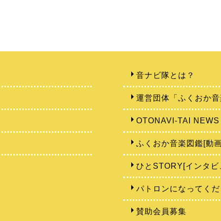
音ナビ隊とは？
運営団体「ふくおか音
OTONAVI-TAI NEWS
ふくおか音楽図鑑[動画
ひとSTORY[インタビ
パトロンになってくだ
賛助会員募集