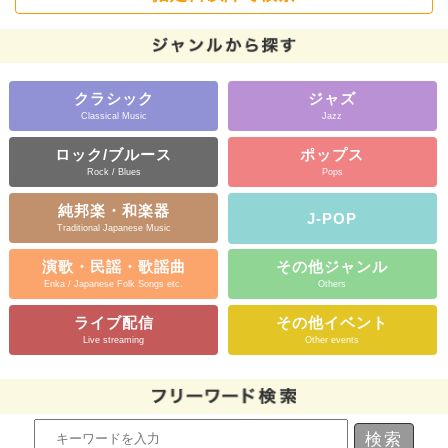
クラシック
ジャズ
Classical Music
Jazz
ロック/ブルース
ポップス
Rock / Blues
Pops
純邦楽・和楽器
J-POP
Traditional Japanese Music
演歌・民謡・歌謡曲
その他ジャンル
Enka / Japanese Folk Songs etc.
Others
ライブ配信
その他イベント
Live streaming
Other events