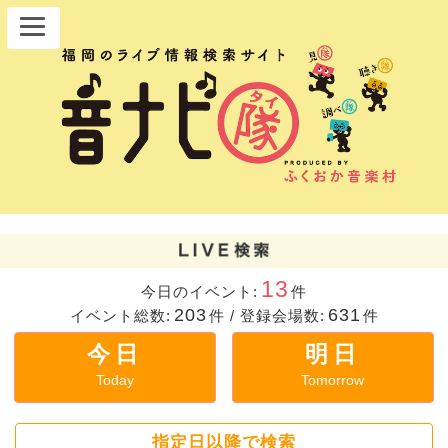
13
今日のイベント:
件
203
631
イベント総数:
件
/
登録会場数:
件
今日
明日
Today
Tomorrow
指定日以降で検索