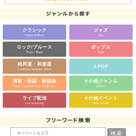
クラシック
ジャズ
Classical Music
Jazz
ロック/ブルース
ポップス
Rock / Blues
Pops
純邦楽・和楽器
J-POP
Traditional Japanese Music
演歌・民謡・歌謡曲
その他ジャンル
Enka / Japanese Folk Songs etc.
Others
ライブ配信
その他イベント
Live streaming
Other events