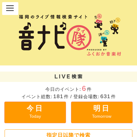
6
今日のイベント:
件
181
631
イベント総数:
件
/
登録会場数:
件
今日
明日
Today
Tomorrow
指定日以降で検索