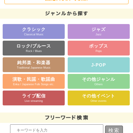
クラシック
ジャズ
Classical Music
Jazz
ロック/ブルース
ポップス
Rock / Blues
Pops
純邦楽・和楽器
J-POP
Traditional Japanese Music
演歌・民謡・歌謡曲
その他ジャンル
Enka / Japanese Folk Songs etc.
Others
ライブ配信
その他イベント
Live streaming
Other events