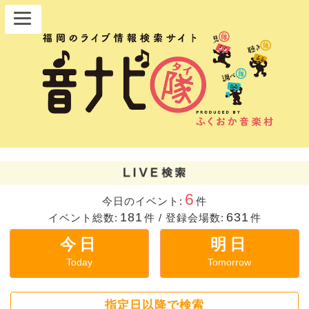
6
今日のイベント:
件
181
631
イベント総数:
件
/
登録会場数:
件
今日
明日
Today
Tomorrow
指定日以降で検索