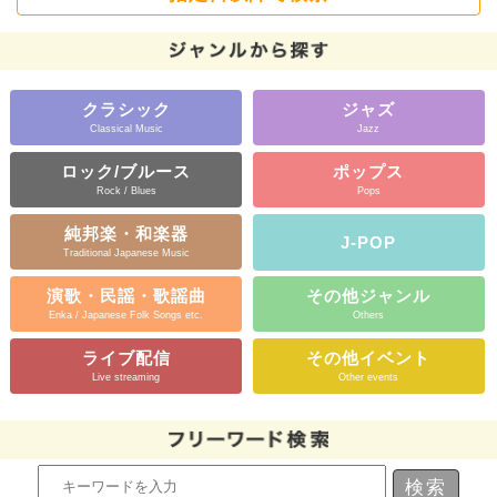
クラシック
ジャズ
Classical Music
Jazz
ロック/ブルース
ポップス
Rock / Blues
Pops
純邦楽・和楽器
J-POP
Traditional Japanese Music
演歌・民謡・歌謡曲
その他ジャンル
Enka / Japanese Folk Songs etc.
Others
ライブ配信
その他イベント
Live streaming
Other events