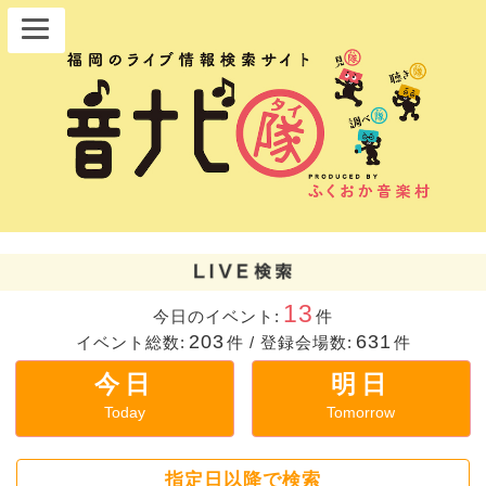
13
今日のイベント:
件
203
631
イベント総数:
件
/
登録会場数:
件
今日
明日
Today
Tomorrow
指定日以降で検索