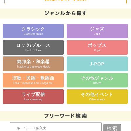
クラシック
ジャズ
Classical Music
Jazz
ロック/ブルース
ポップス
Rock / Blues
Pops
純邦楽・和楽器
J-POP
Traditional Japanese Music
演歌・民謡・歌謡曲
その他ジャンル
Enka / Japanese Folk Songs etc.
Others
ライブ配信
その他イベント
Live streaming
Other events