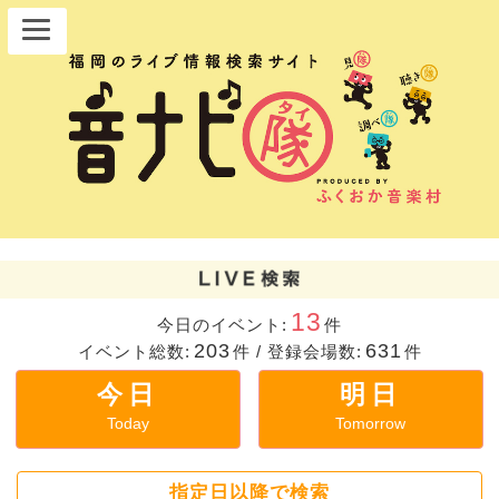
13
今日のイベント:
件
203
631
イベント総数:
件
/
登録会場数:
件
今日
明日
Today
Tomorrow
指定日以降で検索