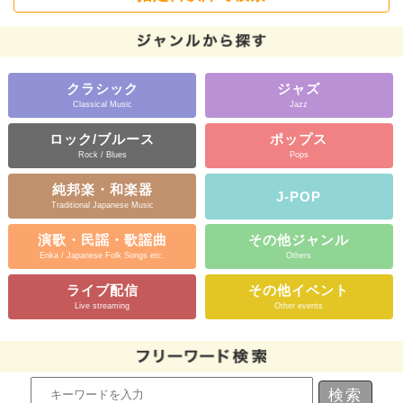
クラシック
ジャズ
Classical Music
Jazz
ロック/ブルース
ポップス
Rock / Blues
Pops
純邦楽・和楽器
J-POP
Traditional Japanese Music
演歌・民謡・歌謡曲
その他ジャンル
Enka / Japanese Folk Songs etc.
Others
ライブ配信
その他イベント
Live streaming
Other events