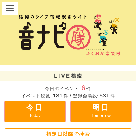
6
今日のイベント:
件
181
631
イベント総数:
件
/
登録会場数:
件
今日
明日
Today
Tomorrow
指定日以降で検索