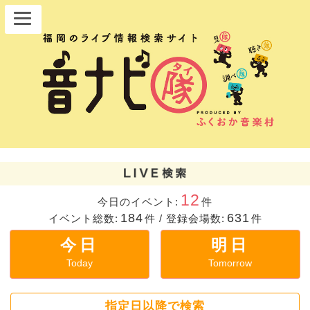
12
今日のイベント:
件
184
631
イベント総数:
件
/
登録会場数:
件
今日
明日
Today
Tomorrow
指定日以降で検索