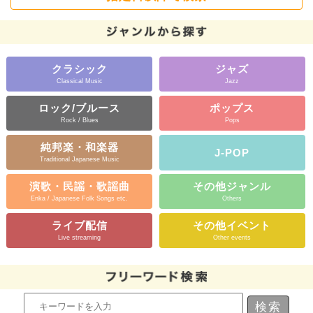
クラシック
ジャズ
Classical Music
Jazz
ロック/ブルース
ポップス
Rock / Blues
Pops
純邦楽・和楽器
J-POP
Traditional Japanese Music
演歌・民謡・歌謡曲
その他ジャンル
Enka / Japanese Folk Songs etc.
Others
ライブ配信
その他イベント
Live streaming
Other events