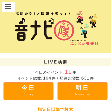
11
今日のイベント:
件
194
631
イベント総数:
件
/
登録会場数:
件
今日
明日
Today
Tomorrow
指定日以降で検索