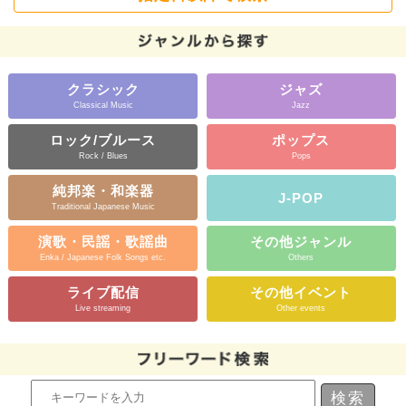
クラシック
ジャズ
Classical Music
Jazz
ロック/ブルース
ポップス
Rock / Blues
Pops
純邦楽・和楽器
J-POP
Traditional Japanese Music
演歌・民謡・歌謡曲
その他ジャンル
Enka / Japanese Folk Songs etc.
Others
ライブ配信
その他イベント
Live streaming
Other events