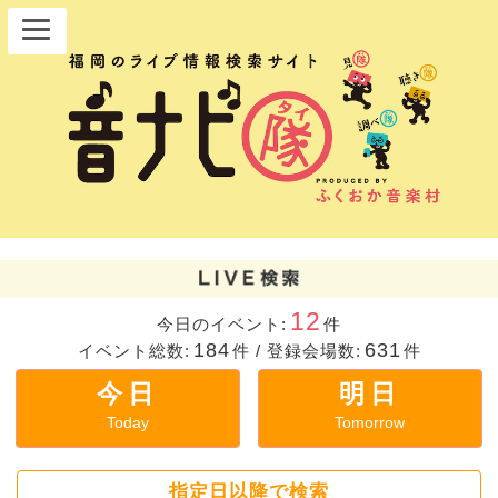
12
今日のイベント:
件
184
631
イベント総数:
件
/
登録会場数:
件
今日
明日
Today
Tomorrow
指定日以降で検索