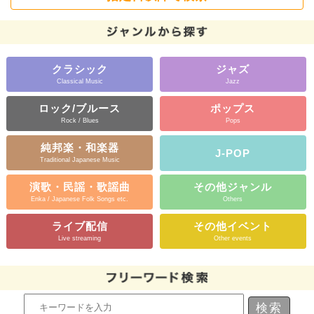
クラシック
ジャズ
Classical Music
Jazz
ロック/ブルース
ポップス
Rock / Blues
Pops
純邦楽・和楽器
J-POP
Traditional Japanese Music
演歌・民謡・歌謡曲
その他ジャンル
Enka / Japanese Folk Songs etc.
Others
ライブ配信
その他イベント
Live streaming
Other events