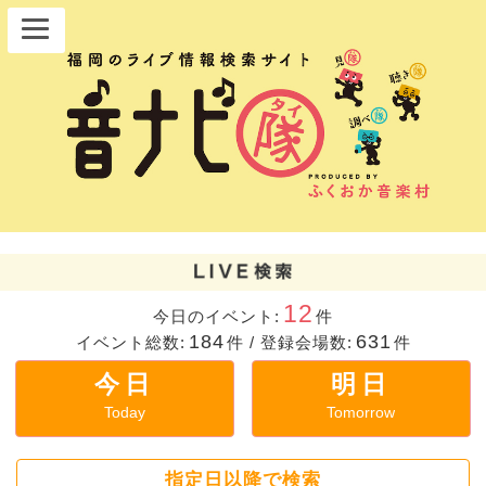
12
今日のイベント:
件
184
631
イベント総数:
件
/
登録会場数:
件
今日
明日
Today
Tomorrow
指定日以降で検索