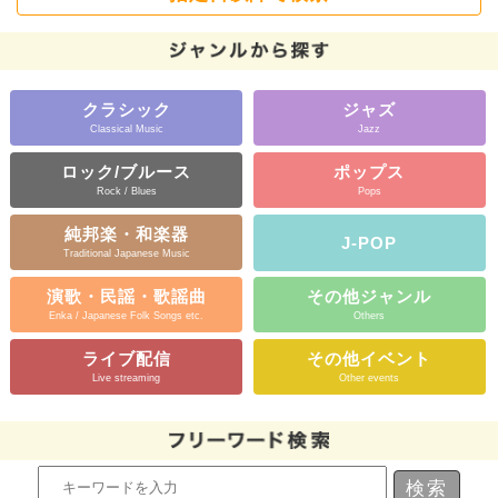
クラシック
ジャズ
Classical Music
Jazz
ロック/ブルース
ポップス
Rock / Blues
Pops
純邦楽・和楽器
J-POP
Traditional Japanese Music
演歌・民謡・歌謡曲
その他ジャンル
Enka / Japanese Folk Songs etc.
Others
ライブ配信
その他イベント
Live streaming
Other events