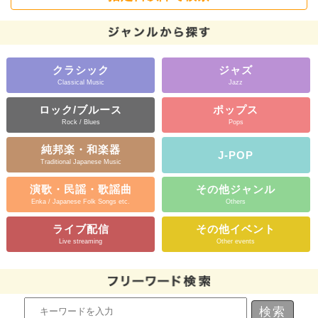
クラシック
ジャズ
Classical Music
Jazz
ロック/ブルース
ポップス
Rock / Blues
Pops
純邦楽・和楽器
J-POP
Traditional Japanese Music
演歌・民謡・歌謡曲
その他ジャンル
Enka / Japanese Folk Songs etc.
Others
ライブ配信
その他イベント
Live streaming
Other events