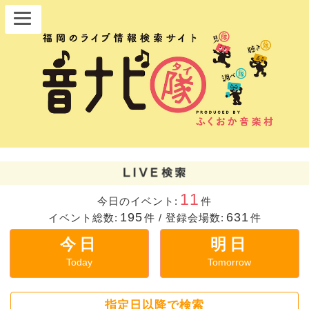
11
今日のイベント:
件
195
631
イベント総数:
件
/
登録会場数:
件
今日
明日
Today
Tomorrow
指定日以降で検索