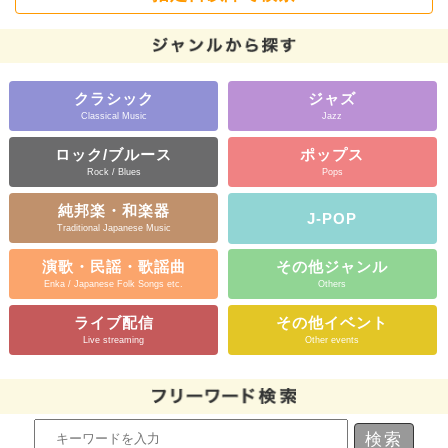
クラシック
ジャズ
Classical Music
Jazz
ロック/ブルース
ポップス
Rock / Blues
Pops
純邦楽・和楽器
J-POP
Traditional Japanese Music
演歌・民謡・歌謡曲
その他ジャンル
Enka / Japanese Folk Songs etc.
Others
ライブ配信
その他イベント
Live streaming
Other events