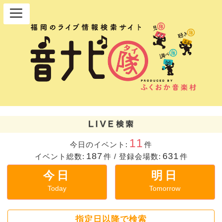
11
今日のイベント:
件
187
631
イベント総数:
件
/
登録会場数:
件
今日
明日
Today
Tomorrow
指定日以降で検索