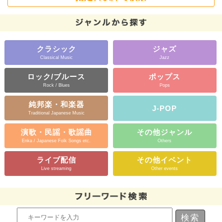
クラシック
ジャズ
Classical Music
Jazz
ロック/ブルース
ポップス
Rock / Blues
Pops
純邦楽・和楽器
J-POP
Traditional Japanese Music
演歌・民謡・歌謡曲
その他ジャンル
Enka / Japanese Folk Songs etc.
Others
ライブ配信
その他イベント
Live streaming
Other events