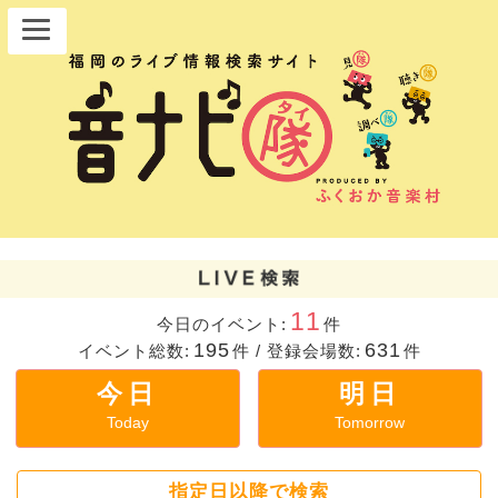
11
今日のイベント:
件
195
631
イベント総数:
件
/
登録会場数:
件
今日
明日
Today
Tomorrow
指定日以降で検索