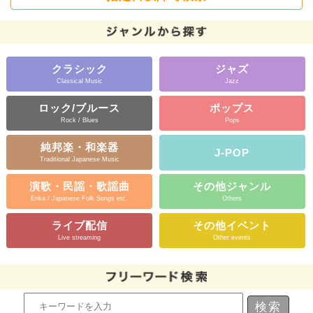
クラシック
ジャズ
Classical Music
Jazz
ロック/ブルース
ポップス
Rock / Blues
Pops
純邦楽・和楽器
J-POP
Traditional Japanese Music
演歌・民謡・歌謡曲
その他ジャンル
Enka / Japanese Folk Songs etc.
Others
ライブ配信
その他イベント
Live streaming
Other events