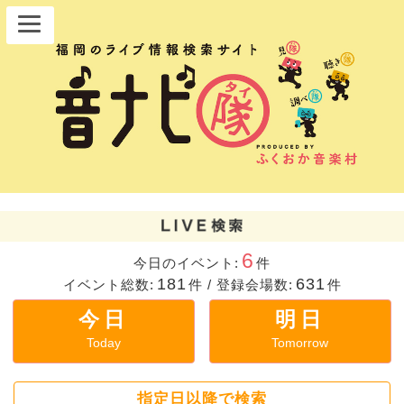
6
今日のイベント:
件
181
631
イベント総数:
件
/
登録会場数:
件
今日
明日
Today
Tomorrow
指定日以降で検索