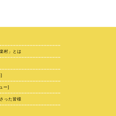
楽村」とは
]
ュー]
さった皆様