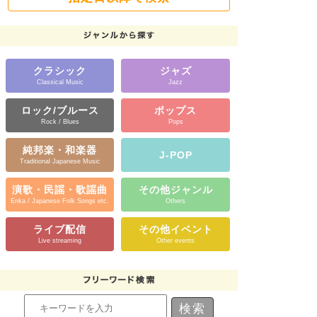
クラシック
ジャズ
Classical Music
Jazz
ロック/ブルース
ポップス
Rock / Blues
Pops
純邦楽・和楽器
J-POP
Traditional Japanese Music
演歌・民謡・歌謡曲
その他ジャンル
Enka / Japanese Folk Songs etc.
Others
ライブ配信
その他イベント
Live streaming
Other events