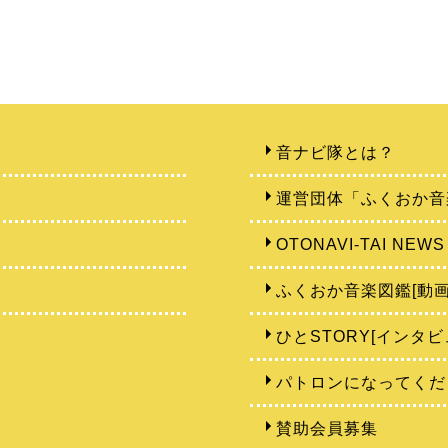
音ナビ隊とは？
運営団体「ふくおか音
OTONAVI-TAI NEWS
ふくおか音楽図鑑[動画
ひとSTORY[インタビ
パトロンになってくだ
賛助会員募集