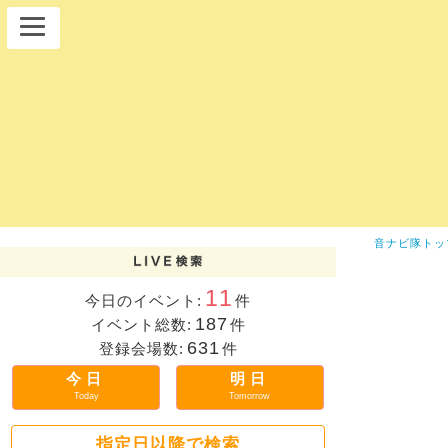
音ナビ隊トッ
11
今日のイベント:
件
187
イベント総数:
件
631
登録会場数:
件
今日
明日
Today
Tomorrow
指定日以降で検索