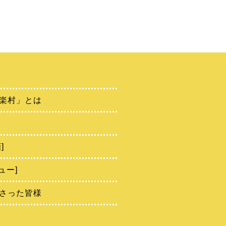
楽村」とは
]
ュー]
さった皆様