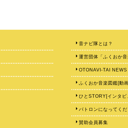
音ナビ隊とは？
運営団体「ふくおか音
OTONAVI-TAI NEWS
ふくおか音楽図鑑[動画
ひとSTORY[インタビ
パトロンになってくだ
賛助会員募集