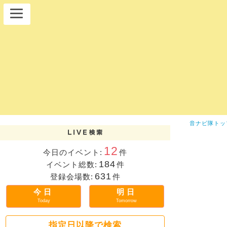
音ナビ隊トッ
12
今日のイベント:
件
184
イベント総数:
件
631
登録会場数:
件
今日
明日
Today
Tomorrow
指定日以降で検索