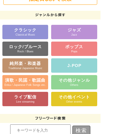
クラシック
ジャズ
Classical Music
Jazz
ロック/ブルース
ポップス
Rock / Blues
Pops
純邦楽・和楽器
J-POP
Traditional Japanese Music
演歌・民謡・歌謡曲
その他ジャンル
Enka / Japanese Folk Songs etc.
Others
ライブ配信
その他イベント
Live streaming
Other events