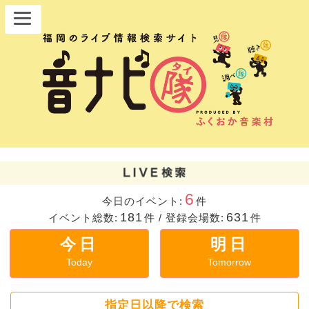
6
今日のイベント:
件
181
631
イベント総数:
件
/
登録会場数:
件
今日
明日
Today
Tomorrow
指定日以降で検索