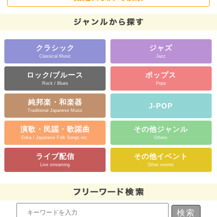
クラシック
ジャズ
Classical Music
Jazz
ロック/ブルース
ポップス
Rock / Blues
Pops
純邦楽・和楽器
J-POP
Traditional Japanese Music
演歌・民謡・歌謡曲
その他ジャンル
Enka / Japanese Folk Songs etc.
Others
ライブ配信
その他イベント
Live streaming
Other events