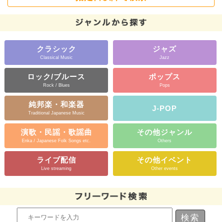
クラシック
ジャズ
Classical Music
Jazz
ロック/ブルース
ポップス
Rock / Blues
Pops
純邦楽・和楽器
J-POP
Traditional Japanese Music
演歌・民謡・歌謡曲
その他ジャンル
Enka / Japanese Folk Songs etc.
Others
ライブ配信
その他イベント
Live streaming
Other events