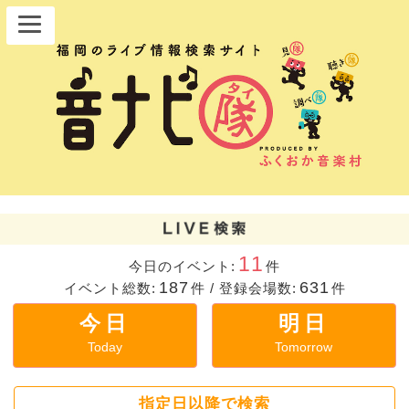
11
今日のイベント:
件
187
631
イベント総数:
件
/
登録会場数:
件
今日
明日
Today
Tomorrow
指定日以降で検索