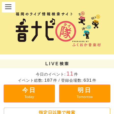
11
今日のイベント:
件
187
631
イベント総数:
件
/
登録会場数:
件
今日
明日
Today
Tomorrow
指定日以降で検索