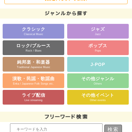
クラシック
ジャズ
Classical Music
Jazz
ロック/ブルース
ポップス
Rock / Blues
Pops
純邦楽・和楽器
J-POP
Traditional Japanese Music
演歌・民謡・歌謡曲
その他ジャンル
Enka / Japanese Folk Songs etc.
Others
ライブ配信
その他イベント
Live streaming
Other events